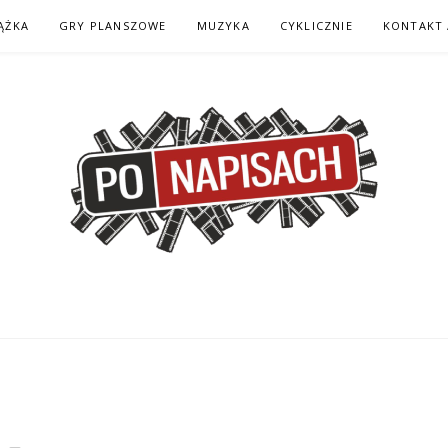
ĄŻKA
GRY PLANSZOWE
MUZYKA
CYKLICZNIE
KONTAKT 
H – KOMIKS – KSI