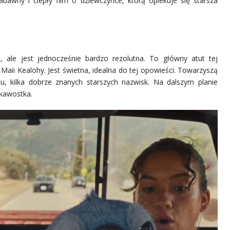
bawny i ciepły film o dziewczynce, którą opiekuje się starsza
 ale jest jednocześnie bardzo rezolutna. To główny atut tej
 Maii Kealohy. Jest świetna, idealna do tej opowieści. Towarzyszą
u, kilka dobrze znanych starszych nazwisk. Na dalszym planie
ekawostka.