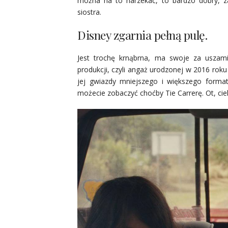
można na to narzekać, to bardzo dobry, za
siostra.
Disney zgarnia pełną pulę.
Jest trochę krnąbrna, ma swoje za uszami,
produkcji, czyli angaż urodzonej w 2016 roku
jej gwiazdy mniejszego i większego format
możecie zobaczyć choćby Tie Carrerę. Ot, ci