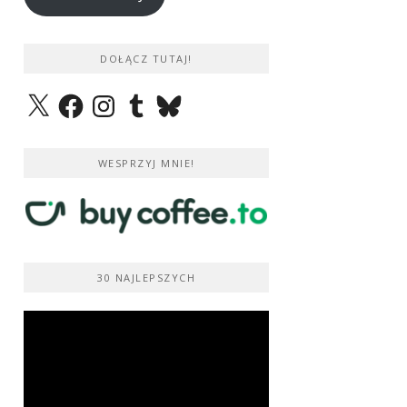
DOŁĄCZ TUTAJ!
X
Facebook
Instagram
Tumblr
Bluesky
WESPRZYJ MNIE!
30 NAJLEPSZYCH
Odtwarzacz
video