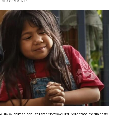
0 COMMENTS
ę się w animacjach i tej franczyzowej linii potentata medialnego.