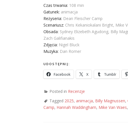
Czas trwania:
108 min
Gatunek:
animacja
Reżyseria:
Dean Fleischer Camp
Scenariusz:
Chris Kekaniokalani Bright, Mike
Obsada:
Sydney Elizebeth Agudong, Billy Ma
Zach Galifianakis
Zdjęcia:
Nigel Bluck
Muzyka:
Dan Romer
UDOSTĘPNIJ:
Facebook
X
Tumblr
Posted in
Recenzje
Tagged
2025
,
animacja
,
Billy Magnussen
,
Camp
,
Hannah Waddingham
,
Mike Van Waes