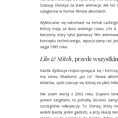
Szanuję Disneya za stare animacje. Ale też 
szlagierów w formie filmów aktorskich.
Wykłócanie się natomiast na temat castin
którzy mają za dużo wolnego czasu.
Lilo & 
bierzemy stary tytuł (pierwszy film animo
konceptu technicznego, wpuszczamy raz jes
sięga 1985 roku.
Lilo & Stitch
, przede wszystki
Każda dyskusja rozpoczynająca się i kończą
ma sensu. Wiadomo „po co”. Nowa aktors
dolarów, zyski szacuje się dzisiaj na jakiś milia
Nie znam wersji z 2002 roku. Dopiero tera
jestem targetem, to potrafię docenić zamys
szczególnie odkrywczy. To Disney, który m
wokół (każdy jeden gadżet), a przy okazji nieś