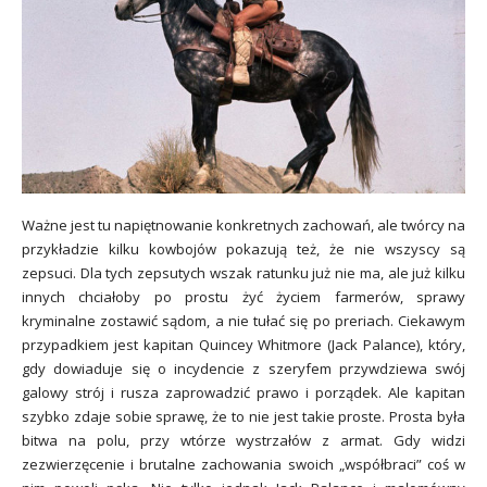
Ważne jest tu napiętnowanie konkretnych zachowań, ale twórcy na
przykładzie kilku kowbojów pokazują też, że nie wszyscy są
zepsuci. Dla tych zepsutych wszak ratunku już nie ma, ale już kilku
innych chciałoby po prostu żyć życiem farmerów, sprawy
kryminalne zostawić sądom, a nie tułać się po preriach. Ciekawym
przypadkiem jest kapitan Quincey Whitmore (Jack Palance), który,
gdy dowiaduje się o incydencie z szeryfem przywdziewa swój
galowy strój i rusza zaprowadzić prawo i porządek. Ale kapitan
szybko zdaje sobie sprawę, że to nie jest takie proste. Prosta była
bitwa na polu, przy wtórze wystrzałów z armat. Gdy widzi
zezwierzęcenie i brutalne zachowania swoich „współbraci” coś w