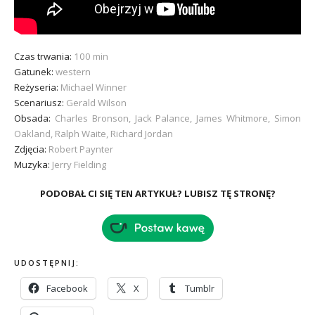
Czas trwania:
100 min
Gatunek:
western
Reżyseria:
Michael Winner
Scenariusz:
Gerald Wilson
Obsada:
Charles Bronson, Jack Palance, James Whitmore, Simon
Oakland, Ralph Waite, Richard Jordan
Zdjęcia:
Robert Paynter
Muzyka:
Jerry Fielding
PODOBAŁ CI SIĘ TEN ARTYKUŁ? LUBISZ TĘ STRONĘ?
UDOSTĘPNIJ:
Facebook
X
Tumblr