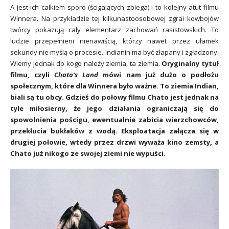
A jest ich całkiem sporo (ścigających zbiega) i to kolejny atut filmu
Winnera. Na przykładzie tej kilkunastoosobowej zgrai kowbojów
twórcy pokazują cały elementarz zachowań rasistowskich. To
ludzie przepełnieni nienawiścią, którzy nawet przez ułamek
sekundy nie myślą o procesie. Indianin ma być złapany i zgładzony.
Wiemy jednak do kogo należy ziemia, ta ziemia.
Oryginalny tytuł
filmu, czyli
Chato’s Land
mówi nam już dużo o podłożu
społecznym, które dla Winnera było ważne. To ziemia Indian,
biali są tu obcy. Gdzieś do połowy filmu Chato jest jednak na
tyle miłosierny, że jego działania ograniczają się do
spowolnienia pościgu, ewentualnie zabicia wierzchowców,
przekłucia bukłaków z wodą. Eksploatacja załącza się w
drugiej połowie, wtedy przez drzwi wyważa kino zemsty, a
Chato już nikogo ze swojej ziemi nie wypuści.