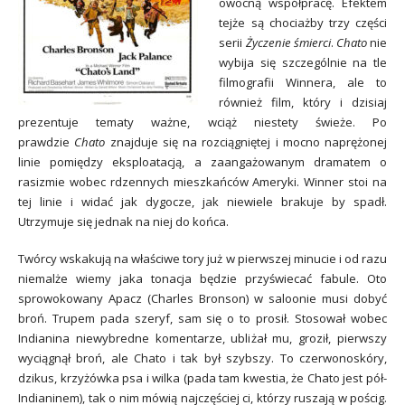
owocną współpracę. Efektem
tejże są chociażby trzy części
serii
Życzenie śmierci
.
Chato
nie
wybija się szczególnie na tle
filmografii Winnera, ale to
również film, który i dzisiaj
prezentuje tematy ważne, wciąż niestety świeże. Po
prawdzie
Chato
znajduje się na rozciągniętej i mocno naprężonej
linie pomiędzy eksploatacją, a zaangażowanym dramatem o
rasizmie wobec rdzennych mieszkańców Ameryki. Winner stoi na
tej linie i widać jak dygocze, jak niewiele brakuje by spadł.
Utrzymuje się jednak na niej do końca.
Twórcy wskakują na właściwe tory już w pierwszej minucie i od razu
niemalże wiemy jaka tonacja będzie przyświecać fabule. Oto
sprowokowany Apacz (Charles Bronson) w saloonie musi dobyć
broń. Trupem pada szeryf, sam się o to prosił. Stosował wobec
Indianina niewybredne komentarze, ubliżał mu, groził, pierwszy
wyciągnął broń, ale Chato i tak był szybszy. To czerwonoskóry,
dzikus, krzyżówka psa i wilka (pada tam kwestia, że Chato jest pół-
Indianinem), tak o nim mówią najczęściej ci, którzy ruszają w pościg.