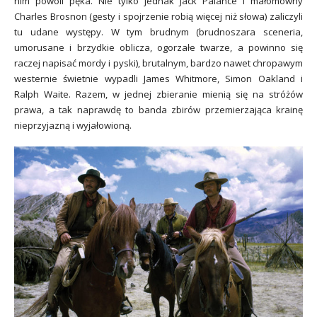
nim powoli pęka. Nie tylko jednak Jack Palance i małomówny
Charles Brosnon (gesty i spojrzenie robią więcej niż słowa) zaliczyli
tu udane występy. W tym brudnym (brudnoszara sceneria,
umorusane i brzydkie oblicza, ogorzałe twarze, a powinno się
raczej napisać mordy i pyski), brutalnym, bardzo nawet chropawym
westernie świetnie wypadli James Whitmore, Simon Oakland i
Ralph Waite. Razem, w jednej zbieranie mienią się na stróżów
prawa, a tak naprawdę to banda zbirów przemierzająca krainę
nieprzyjazną i wyjałowioną.