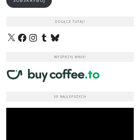
SUBSKRYBUJ
DOŁĄCZ TUTAJ!
X
Facebook
Instagram
Tumblr
Bluesky
WESPRZYJ MNIE!
30 NAJLEPSZYCH
Odtwarzacz
video