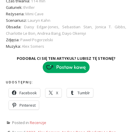
Czas trwania:
114 min
Gatunek:
thriller
Reżyseria:
Mimi Cave
Scenariusz:
Lauryn Kahn
Obsada:
Daisy Edgar-Jones, Sebastian Stan, Jonica T. Gibbs,
Charlotte Le Bon, Andrea Bang, Dayo Okeniyi
Zdjęcia:
Paweł Pogorzelski
Muzyka:
Alex Somers
PODOBAŁ CI SIĘ TEN ARTYKUŁ? LUBISZ TĘ STRONĘ?
UDOSTĘPNIJ:
Facebook
X
Tumblr
Pinterest
Posted in
Recenzje