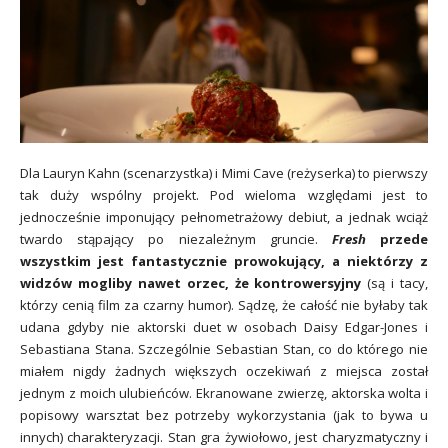
Dla Lauryn Kahn (scenarzystka) i Mimi Cave (reżyserka) to pierwszy
tak duży wspólny projekt. Pod wieloma względami jest to
jednocześnie imponujący pełnometrażowy debiut, a jednak wciąż
twardo stąpający po niezależnym gruncie.
Fresh
przede
wszystkim jest fantastycznie prowokujący, a niektórzy z
widzów mogliby nawet orzec, że kontrowersyjny
(są i tacy,
którzy cenią film za czarny humor). Sądzę, że całość nie byłaby tak
udana gdyby nie aktorski duet w osobach Daisy Edgar-Jones i
Sebastiana Stana. Szczególnie Sebastian Stan, co do którego nie
miałem nigdy żadnych większych oczekiwań z miejsca został
jednym z moich ulubieńców. Ekranowane zwierzę, aktorska wolta i
popisowy warsztat bez potrzeby wykorzystania (jak to bywa u
innych) charakteryzacji. Stan gra żywiołowo, jest charyzmatyczny i