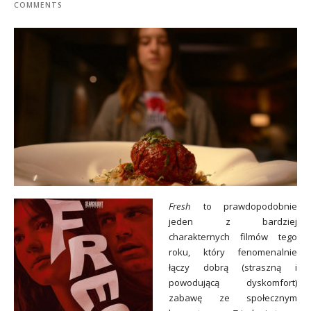
COMMENTS
Fresh
to prawdopodobnie
jeden z bardziej
charakternych filmów tego
roku, który fenomenalnie
łączy dobrą (straszną i
powodującą dyskomfort)
zabawę ze społecznym