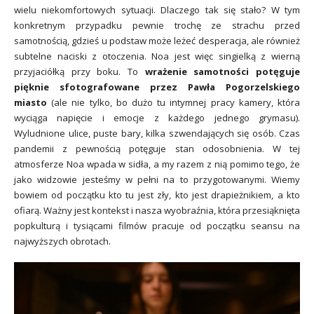
wielu niekomfortowych sytuacji. Dlaczego tak się stało? W tym
konkretnym przypadku pewnie trochę ze strachu przed
samotnością, gdzieś u podstaw może leżeć desperacja, ale również
subtelne naciski z otoczenia. Noa jest więc singielką z wierną
przyjaciółką przy boku. To
wrażenie samotności potęguje
pięknie sfotografowane przez Pawła Pogorzelskiego
miasto
(ale nie tylko, bo dużo tu intymnej pracy kamery, która
wyciąga napięcie i emocje z każdego jednego grymasu).
Wyludnione ulice, puste bary, kilka szwendających się osób. Czas
pandemii z pewnością potęguje stan odosobnienia. W tej
atmosferze Noa wpada w sidła, a my razem z nią pomimo tego, że
jako widzowie jesteśmy w pełni na to przygotowanymi. Wiemy
bowiem od początku kto tu jest zły, kto jest drapieżnikiem, a kto
ofiarą. Ważny jest kontekst i nasza wyobraźnia, która przesiąknięta
popkulturą i tysiącami filmów pracuje od początku seansu na
najwyższych obrotach.