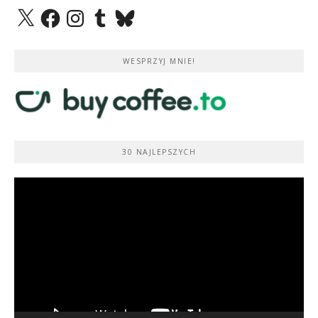
X
Facebook
Instagram
Tumblr
Bluesky
WESPRZYJ MNIE!
30 NAJLEPSZYCH
Odtwarzacz
video