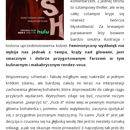
komentarzem. Z jednej strony
to sztampowy thriller, ale w tej
całej sztampie kryje się
również twórcza
błyskotliwość. Za krwawym
parawanem leży bowiem
bardzo smutna ilustracja i
historia uprzedmiotowienia kobiet.
Feministyczny wydźwięk nie
wybija nas jednak z tempa, krąży nad głowami, jest
smacznym i dobrze przygotowanym farszem w tym
kulinarnym i makabrycznym rendez-vous.
Wspomniany schemat i fabułę mógłbym więc nakreślić w jednym
krótkim zdaniu, ale bardziej zależy mi teraz na interpretacji
zachowania głównej bohaterki, które doprowadziło do całego ciągu
przykrych wydarzeń. Wytrychem zdaje się być, rzucone niczym
wyzwanie „pieprzyć to”. „Fuck it” mówi więc w pewnym momencie
główna bohaterka i, pomimo wielu wątpliwości, zaczyna spotykać
się z przygodnie poznanym mężczyzną. To samo „fuck it” jest jak
decyzja o rzuceniu się na głęboką wodę. Nie jest to niestety oznaką
odwagi, a jak się okazuje może prowadzić (i najczęściej tak jest) do