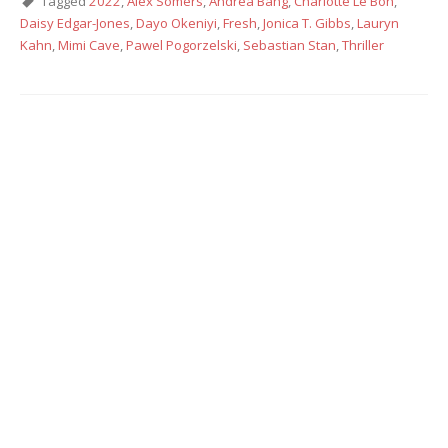
Tagged
2022
,
Alex Somers
,
Andrea Bang
,
Charlotte Le Bon
,
Daisy Edgar-Jones
,
Dayo Okeniyi
,
Fresh
,
Jonica T. Gibbs
,
Lauryn
Kahn
,
Mimi Cave
,
Pawel Pogorzelski
,
Sebastian Stan
,
Thriller