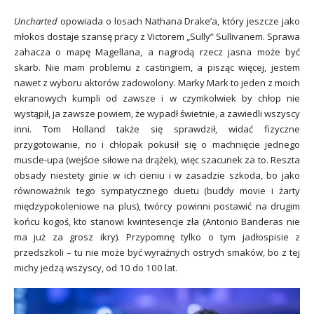
Uncharted
opowiada o losach Nathana Drake’a, który jeszcze jako
młokos dostaje szansę pracy z Victorem „Sully” Sullivanem. Sprawa
zahacza o mapę Magellana, a nagrodą rzecz jasna może być
skarb. Nie mam problemu z castingiem, a pisząc więcej, jestem
nawet z wyboru aktorów zadowolony. Marky Mark to jeden z moich
ekranowych kumpli od zawsze i w czymkolwiek by chłop nie
wystąpił, ja zawsze powiem, że wypadł świetnie, a zawiedli wszyscy
inni. Tom Holland także się sprawdził, widać fizyczne
przygotowanie, no i chłopak pokusił się o machnięcie jednego
muscle-upa (wejście siłowe na drążek), więc szacunek za to. Reszta
obsady niestety ginie w ich cieniu i w zasadzie szkoda, bo jako
równoważnik tego sympatycznego duetu (buddy movie i żarty
międzypokoleniowe na plus), twórcy powinni postawić na drugim
końcu kogoś, kto stanowi kwintesencje zła (Antonio Banderas nie
ma już za grosz ikry). Przypomnę tylko o tym jadłospisie z
przedszkoli – tu nie może być wyraźnych ostrych smaków, bo z tej
michy jedzą wszyscy, od 10 do 100 lat.