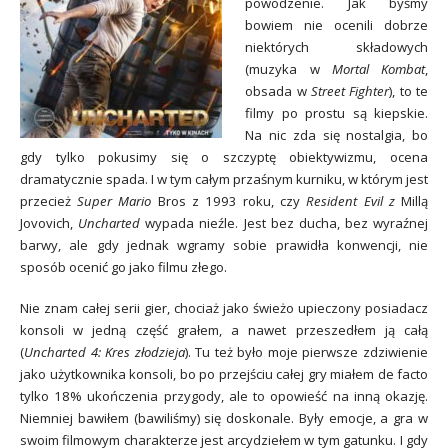
powodzenie. Jak byśmy
bowiem nie ocenili dobrze
niektórych składowych
(muzyka w
Mortal Kombat
,
obsada w
Street Fighter
), to te
filmy po prostu są kiepskie.
Na nic zda się nostalgia, bo
gdy tylko pokusimy się o szczyptę obiektywizmu, ocena
dramatycznie spada. I w tym całym przaśnym kurniku, w którym jest
przecież
Super Mario
Bros z 1993 roku, czy
Resident Evil z
Millą
Jovovich,
Uncharted
wypada nieźle. Jest bez ducha, bez wyraźnej
barwy, ale gdy jednak wgramy sobie prawidła konwencji, nie
sposób ocenić go jako filmu złego.
Nie znam całej serii gier, chociaż jako świeżo upieczony posiadacz
konsoli w jedną część grałem, a nawet przeszedłem ją całą
(
Uncharted 4: Kres złodzieja
). Tu też było moje pierwsze zdziwienie
jako użytkownika konsoli, bo po przejściu całej gry miałem de facto
tylko 18% ukończenia przygody, ale to opowieść na inną okazję.
Niemniej bawiłem (bawiliśmy) się doskonale. Były emocje, a gra w
swoim filmowym charakterze jest arcydziełem w tym gatunku. I gdy