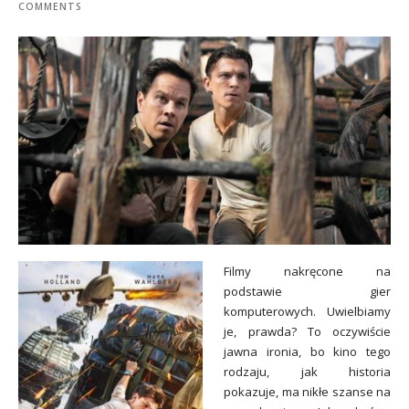
COMMENTS
Filmy nakręcone na
podstawie gier
komputerowych. Uwielbiamy
je, prawda? To oczywiście
jawna ironia, bo kino tego
rodzaju, jak historia
pokazuje, ma nikłe szanse na