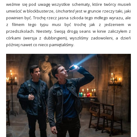
weźmie się pod uwagę wszystkie schematy, które twórcy musieli
umieścić w blockbusterze,
Uncharted
jest w gruncie rzeczy taki, jaki
powinien być. Trochę rzecz jasna szkoda tego mdłego wyrazu, ale
z filmem tego typu musi być trochę jak z jedzeniem w
przedszkolach. Niestety. Swoją drogą seans w kinie zaliczyłem z
córkami (wersja z dubbingiem), wyszliśmy zadowoleni, a dzień
później nawet co nieco pamiętaliśmy.