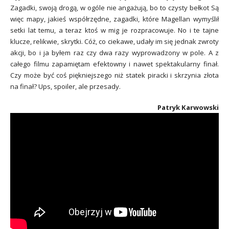
Zagadki, swoją drogą, w ogóle nie angażują, bo to czysty bełkot Są
więc mapy, jakieś współrzędne, zagadki, które Magellan wymyślił
setki lat temu, a teraz ktoś w mig je rozpracowuje. No i te tajne
klucze, relikwie, skrytki. Cóż, co ciekawe, udały im się jednak zwroty
akcji, bo i ja byłem raz czy dwa razy wyprowadzony w pole. A z
całego filmu zapamiętam efektowny i nawet spektakularny finał.
Czy może być coś piękniejszego niż statek piracki i skrzynia złota
na finał? Ups, spoiler, ale przesady.
Patryk Karwowski