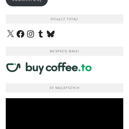
DOŁĄCZ TUTAJ!
X
Facebook
Instagram
Tumblr
Bluesky
WESPRZYJ MNIE!
30 NAJLEPSZYCH
Odtwarzacz
video