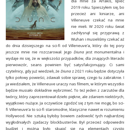
dla mnie za Arrakis, lipiec
2019 roku. Spieszyłem się, bo
przecież ani kiniarze, ani
Villeneuve czekać na mnie
nie mieli. W 2020 roku świat
zachłysnął się przyprawą z
Wuhan i musieliśmy czekać aż
do dnia dzisiejszego na sci-fi od Villeneuve’a, który do tej pory
jeszcze mnie nie rozczarował. Jego
Diuna
jest monumentalna i
wydaje mi się, że w większości przypadków, dla znających literacki
pierwowzór, seans powinien być satysfakcjonujący. Ci sami
czytelnicy, gdy już wiedzieli, że
Diuna
z 2021 roku będzie dotyczyła
tylko połowy powieści, zdawali sobie sprawę, czego tu zabraknie. I
ja wiedziałem, że Villeneuve uraczy nas filmem, w którym wszystko
będzie musiało dokładnie wybrzmieć. To też jeden z zarzutów dla
twórcy, który zaprezentował dzieło piękne, ale zdaniem niektórych,
wyjątkowo nużące. Ja oczywiście zgodzić się z tym nie mogę, bo sci-
fi Villeneuve’a to sci-fi staromodne, klasyczne nawet w rozumieniu
Hollywood. Nie sztuką byłoby bowiem zadowolić tych najbardziej
wygłodniałych zjadaczy blockbusterów. Był przecież odpowiedni
budżet i można było skupić się na elementach czysto