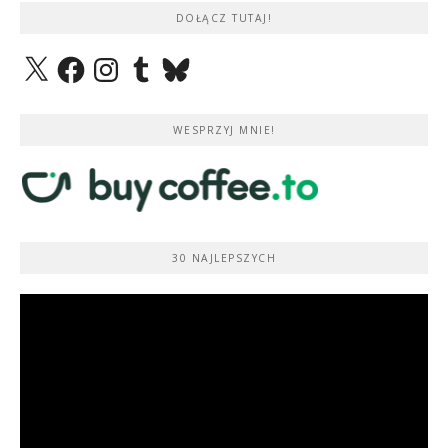
DOŁĄCZ TUTAJ!
X
Facebook
Instagram
Tumblr
Bluesky
WESPRZYJ MNIE!
30 NAJLEPSZYCH
Odtwarzacz
video