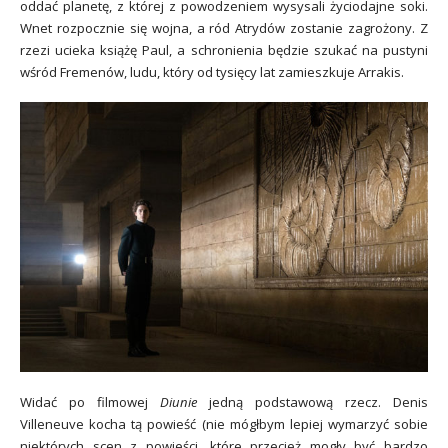
oddać planetę, z której z powodzeniem wysysali życiodajne soki.
Wnet rozpocznie się wojna, a ród Atrydów zostanie zagrożony. Z
rzezi ucieka książę Paul, a schronienia będzie szukać na pustyni
wśród Fremenów, ludu, który od tysięcy lat zamieszkuje Arrakis.
Widać po filmowej
Diunie
jedną podstawową rzecz. Denis
Villeneuve kocha tą powieść (nie mógłbym lepiej wymarzyć sobie
niektórych scen z powieści, które przecież mogły być bardzo