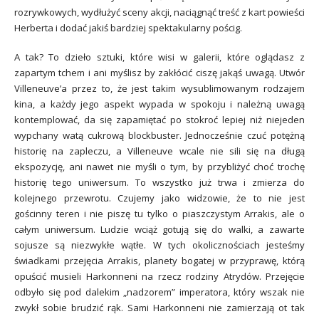
rozrywkowych, wydłużyć sceny akcji, naciągnąć treść z kart powieści
Herberta i dodać jakiś bardziej spektakularny pościg.
A tak? To dzieło sztuki, które wisi w galerii, które oglądasz z
zapartym tchem i ani myślisz by zakłócić ciszę jakąś uwagą. Utwór
Villeneuve’a przez to, że jest takim wysublimowanym rodzajem
kina, a każdy jego aspekt wypada w spokoju i należną uwagą
kontemplować, da się zapamiętać po stokroć lepiej niż niejeden
wypchany watą cukrową blockbuster. Jednocześnie czuć potężną
historię na zapleczu, a Villeneuve wcale nie sili się na długą
ekspozycję, ani nawet nie myśli o tym, by przybliżyć choć trochę
historię tego uniwersum. To wszystko już trwa i zmierza do
kolejnego przewrotu. Czujemy jako widzowie, że to nie jest
gościnny teren i nie piszę tu tylko o piaszczystym Arrakis, ale o
całym uniwersum. Ludzie wciąż gotują się do walki, a zawarte
sojusze są niezwykłe wątłe. W tych okolicznościach jesteśmy
świadkami przejęcia Arrakis, planety bogatej w przyprawę, którą
opuścić musieli Harkonneni na rzecz rodziny Atrydów. Przejęcie
odbyło się pod dalekim „nadzorem” imperatora, który wszak nie
zwykł sobie brudzić rąk. Sami Harkonneni nie zamierzają ot tak