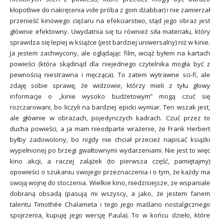
kłopotliwe do nakręcenia vide próba z gom dżabbar) i nie zamierzał
przenieść kinowego ciężaru na efekciarstwo, stąd jego obraz jest
głównie efektowny. Uwydatnia się tu również siła materiału, który
sprawdza się lepiej w książce (jest bardziej uniwersalny) niż w kinie.
Ja jestem zachwycony, ale oglądając film, wciąż byłem na kartach
powieści (która skądinąd dla niejednego czytelnika mogła być z
pewnością niestrawna i męcząca). To zatem wytrawne sci-fi, ale
zdaję sobie sprawę, że widzowie, którzy mieli z tyłu głowy
informacje o „kinie wysoko budżetowym” mogą czuć się
rozczarowani, bo liczyli na bardziej epicki wymiar. Ten wszak jest,
ale głównie w obrazach, pojedynczych kadrach. Czuć przez to
ducha powieści, a ja mam nieodparte wrażenie, że Frank Herbert
byłby zadowolony, bo nigdy nie chciał przecież napisać książki
wypełnionej po brzegi gwałtownymi wydarzeniami. Nie jest to więc
kino akcji, a raczej zalążek (to pierwsza część, pamiętajmy)
opowieści o szukaniu swojego przeznaczenia i o tym, że każdy ma
swoją wojnę do stoczenia. Wielkie kino, niedzisiejsze, ze wspaniale
dobraną obsadą (pasują mi wszyscy, a jako, że jestem fanem
talentu Timothée Chalameta i tego jego maślano nostalgicznego
spojrzenia, kupuję jego wersję Paula). To w końcu dzieło, które