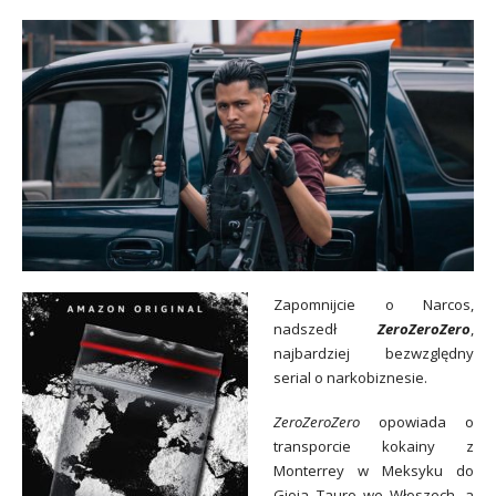
Zapomnijcie o Narcos,
nadszedł
ZeroZeroZero
,
najbardziej bezwzględny
serial o narkobiznesie.
ZeroZeroZero
opowiada o
transporcie kokainy z
Monterrey w Meksyku do
Gioia Tauro we Włoszech, a