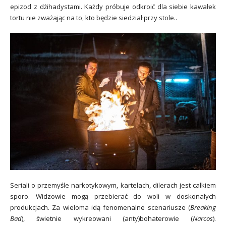
epizod z dżihadystami. Każdy próbuje odkroić dla siebie kawałek
tortu nie zważając na to, kto będzie siedział przy stole..
Seriali o przemyśle narkotykowym, kartelach, dilerach jest całkiem
sporo. Widzowie mogą przebierać do woli w doskonałych
produkcjach. Za wieloma idą fenomenalne scenariusze (
Breaking
Bad
), świetnie wykreowani (anty)bohaterowie (
Narcos
).