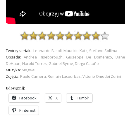
Twórcy serialu:
Leonardo Fasoli, Mauricio Katz, Stefano Sollima
Obsada:
Andrea Riseborough, Giuseppe De Domenico, Dane
DeHaan, Harold Torres, Gabriel Byrne, Diego Cataño
Muzyka:
Mogwai
Zdjęcia:
Paolo Carnera, Romain Lacourbas, Vittorio Omodei Zorini
Udostępnij:
Facebook
X
Tumblr
Pinterest