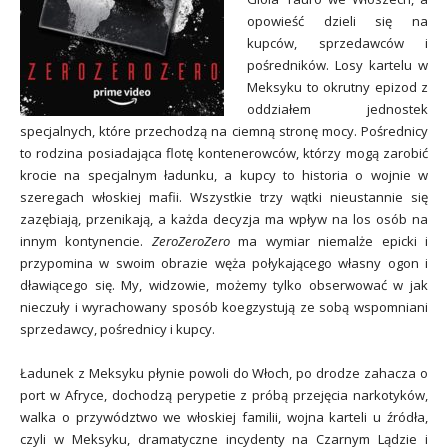
opowieść dzieli się na
kupców, sprzedawców i
pośredników. Losy kartelu w
Meksyku to okrutny epizod z
oddziałem jednostek
specjalnych, które przechodzą na ciemną stronę mocy. Pośrednicy
to rodzina posiadająca flotę kontenerowców, którzy mogą zarobić
krocie na specjalnym ładunku, a kupcy to historia o wojnie w
szeregach włoskiej mafii. Wszystkie trzy wątki nieustannie się
zazębiają, przenikają, a każda decyzja ma wpływ na los osób na
innym kontynencie.
ZeroZeroZero
ma wymiar niemalże epicki i
przypomina w swoim obrazie węża połykającego własny ogon i
dławiącego się. My, widzowie, możemy tylko obserwować w jak
nieczuły i wyrachowany sposób koegzystują ze sobą wspomniani
sprzedawcy, pośrednicy i kupcy.
Ładunek z Meksyku płynie powoli do Włoch, po drodze zahacza o
port w Afryce, dochodzą perypetie z próbą przejęcia narkotyków,
walka o przywództwo we włoskiej familii, wojna karteli u źródła,
czyli w Meksyku, dramatyczne incydenty na Czarnym Lądzie i