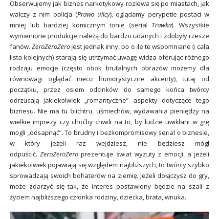
Obserwujemy jak biznes narkotykowy rozlewa się po miastach, jak
walczy z nim policja (
Prawo ulicy
), oglądamy perypetie postaci w
mniej lub bardziej komicznym tonie (serial
Trawka
). Wszystkie
wymienione produkcje należą do bardzo udanych i zdobyły rzesze
fanów.
ZeroZeroZero
jest jednak inny, bo o ile te wspomniane (i cała
lista kolejnych) starają się utrzymać uwagę widza oferując różnego
rodzaju emocje (często obok brutalnych obrazów możemy dla
równowagi oglądać nieco humorystyczne akcenty), tutaj od
początku, przez osiem odcinków do samego końca twórcy
odrzucają jakiekolwiek „romantyczne” aspekty dotyczące tego
biznesu. Nie ma tu blichtru, uśmiechów, wydawania pieniędzy na
wielkie imprezy czy choćby chwili na to, by ludzie uwikłani w grę
mogli „odsapnąć”. To brudny i bezkompromisowy serial o biznesie,
w który jeżeli raz wejdziesz, nie będziesz mógł
odpuścić.
ZeroZeroZero
prezentuje świat wyzuty z emocji, a jeżeli
jakiekolwiek pojawiają się względem najbliższych, to twórcy szybko
sprowadzają swoich bohaterów na ziemię. Jeżeli dołączysz do gry,
może zdarzyć się tak, że interes postawiony będzie na szali z
życiem najbliższego członka rodziny, dziecka, brata, wnuka.