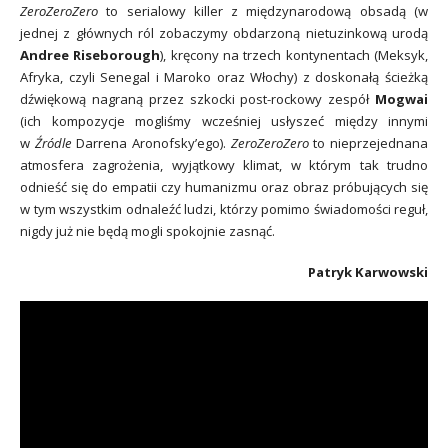
ZeroZeroZero
to serialowy killer z międzynarodową obsadą (w
jednej z głównych ról zobaczymy obdarzoną nietuzinkową urodą
Andree Riseborough
), kręcony na trzech kontynentach (Meksyk,
Afryka, czyli Senegal i Maroko oraz Włochy) z doskonałą ścieżką
dźwiękową nagraną przez szkocki post-rockowy zespół
Mogwai
(ich kompozycje mogliśmy wcześniej usłyszeć między innymi
w
Źródle
Darrena Aronofsky’ego).
ZeroZeroZero
to nieprzejednana
atmosfera zagrożenia, wyjątkowy klimat, w którym tak trudno
odnieść się do empatii czy humanizmu oraz obraz próbujących się
w tym wszystkim odnaleźć ludzi, którzy pomimo świadomości reguł,
nigdy już nie będą mogli spokojnie zasnąć.
Patryk Karwowski