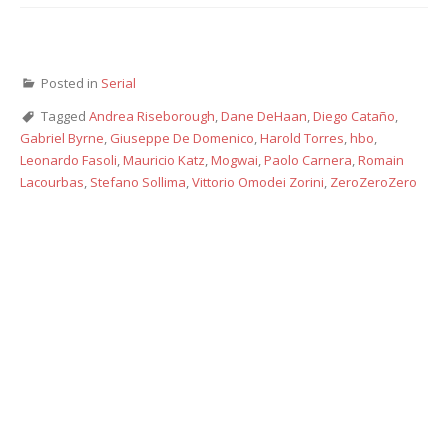
Posted in
Serial
Tagged
Andrea Riseborough
,
Dane DeHaan
,
Diego Cataño
,
Gabriel Byrne
,
Giuseppe De Domenico
,
Harold Torres
,
hbo
,
Leonardo Fasoli
,
Mauricio Katz
,
Mogwai
,
Paolo Carnera
,
Romain
Lacourbas
,
Stefano Sollima
,
Vittorio Omodei Zorini
,
ZeroZeroZero