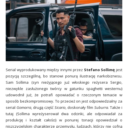
Serial wyprodukowany między innymi przez
Stefano Sollimę
jest
pozycją szczególną, bo stanowi ponurą ilustrację narkobiznesu.
Sam Sollima (syn nieżyjącego już włoskiego reżysera Sergio,
niezwykle zasłużonego twórcy w gatunku spaghetti westernu)
udowodnił już, że potrafi opowiadać o rzeczonym temacie w
sposób bezkompromisowy. To przecież on jest odpowiedzialny za
serial
Gomorra
, drugą część
Sicario
, doskonały film
Suburra
. Także i
tutaj (Sollima wyreżyserował dwa odcinki, ale odpowiadał za
produkcję i kształt całości) w ponurej tonacji opowiedział o
niszczycielskim charakterze przemysłu, ludziach, którzy nie cofną