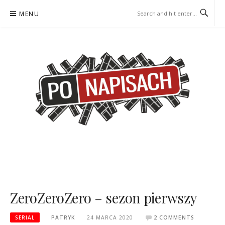
Skip
MENU
to
content
PO NAPISACH – KOMIKS –
KOMIKS – KSIĄŻKA – KINO
KSIĄŻKA – KINO
ZeroZeroZero – sezon pierwszy
SERIAL
PATRYK
24 MARCA 2020
2 COMMENTS