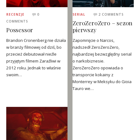
RECENZJE
0
SERIAL
2 COMMENTS
ZeroZeroZero – sezon
COMMENTS
Possessor
pierwszy
Brandon Cronenberg nie działa
Zapomnijcie o Narcos,
w branży filmowej od dziś, bo
nadszedł ZeroZeroZero,
przecież debiutował nieźle
najbardziej bezwzględny serial
przyjętym filmem Zaraźliwi w
o narkobiznesie.
2012 roku. Jednak to właśnie
ZeroZeroZero opowiada o
swoim…
transporcie kokainy z
Monterrey w Meksyku do Gioia
Tauro we…