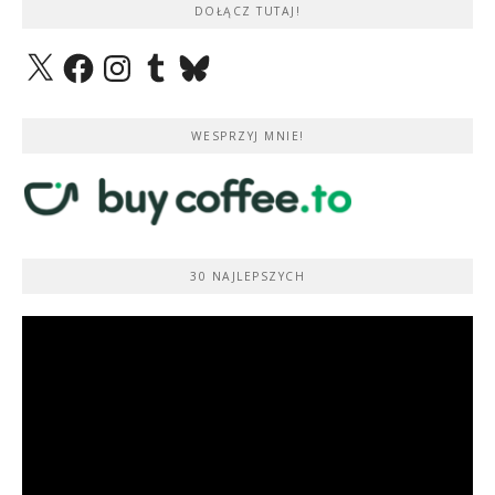
DOŁĄCZ TUTAJ!
X
Facebook
Instagram
Tumblr
Bluesky
WESPRZYJ MNIE!
30 NAJLEPSZYCH
Odtwarzacz
video