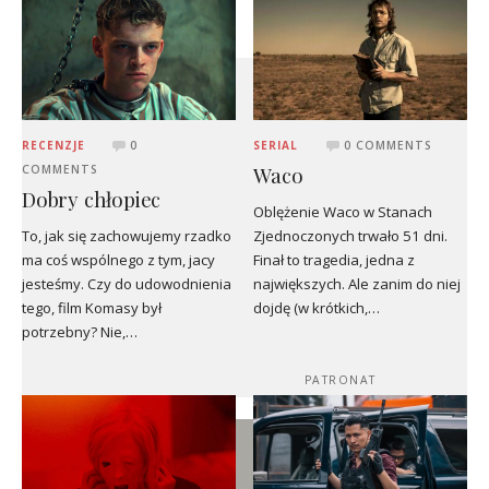
RECENZJE
0
SERIAL
0 COMMENTS
Waco
COMMENTS
Dobry chłopiec
Oblężenie Waco w Stanach
To, jak się zachowujemy rzadko
Zjednoczonych trwało 51 dni.
ma coś wspólnego z tym, jacy
Finał to tragedia, jedna z
jesteśmy. Czy do udowodnienia
największych. Ale zanim do niej
tego, film Komasy był
dojdę (w krótkich,…
potrzebny? Nie,…
PATRONAT