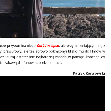
turze przypomina nieco
Chłód w lipcu
, ale przy zmieniającym się z
ny, brawurowy, ale też zdrowo pokręcony) blisko mu do filmów w
eż i tutaj ostatecznie najbardziej zapada w pamięci koncept, co
nitą zabawą dla fanów neo-eksploatacji.
Patryk Karwowski