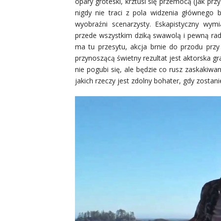
opary groteski, krztusi się przemocą (jak prz
nigdy nie traci z pola widzenia głównego 
wyobraźni scenarzysty. Eskapistyczny wym
przede wszystkim dziką swawolą i pewną rado
ma tu przesytu, akcja brnie do przodu prz
przynoszącą świetny rezultat jest aktorska g
nie pogubi się, ale będzie co rusz zaskakiw
jakich rzeczy jest zdolny bohater, gdy zostan