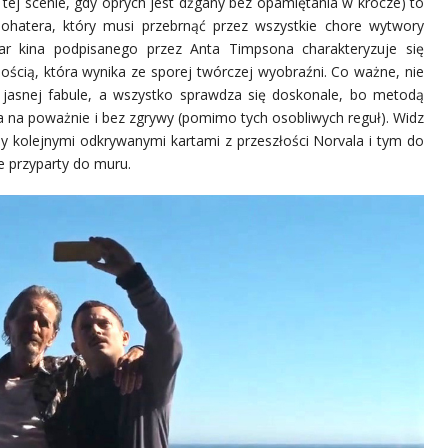
y tej scenie, gdy oprych jest dźgany bez opamiętania w krocze) to
bohatera, który musi przebrnąć przez wszystkie chore wytwory
iar kina podpisanego przez Anta Timpsona charakteryzuje się
ścią, która wynika ze sporej twórczej wyobraźni. Co ważne, nie
y jasnej fabule, a wszystko sprawdza się doskonale, bo metodą
ra na poważnie i bez zgrywy (pomimo tych osobliwych reguł). Widz
any kolejnymi odkrywanymi kartami z przeszłości Norvala i tym do
ie przyparty do muru.