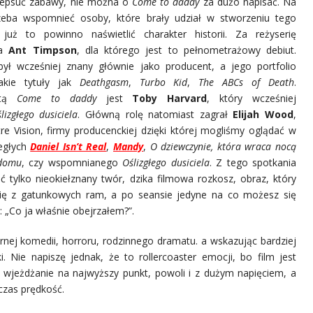
zepsuć zabawy, nie można o
Come to daddy
za dużo napisać. Na
eba wspomnieć osoby, które brały udział w stworzeniu tego
 już to powinno naświetlić charakter historii. Za reżyserię
da
Ant Timpson
, dla którego jest to pełnometrażowy debiut.
ył wcześniej znany głównie jako producent, a jego portfolio
takie tytuły jak
Deathgasm
,
Turbo Kid
,
The ABCs of Death
.
stą
Come to daddy
jest
Toby Harvard
, który wcześniej
lizgłego dusiciela
. Główną rolę natomiast zagrał
Elijah Wood
,
re Vision, firmy producenckiej dzięki której mogliśmy oglądać w
iegłych
Daniel Isn’t Real
,
Mandy
,
O dziewczynie, która wraca nocą
domu
, czy wspomnianego
Oślizgłego dusiciela
. Z tego spotkania
ć tylko nieokiełznany twór, dzika filmowa rozkosz, obraz, który
ę z gatunkowych ram, a po seansie jedyne na co możesz się
: „Co ja właśnie obejrzałem?”.
nej komedii, horroru, rodzinnego dramatu. a wskazując bardziej
. Nie napiszę jednak, że to rollercoaster emocji, bo film jest
 wjeżdżanie na najwyższy punkt, powoli i z dużym napięciem, a
czas prędkość.