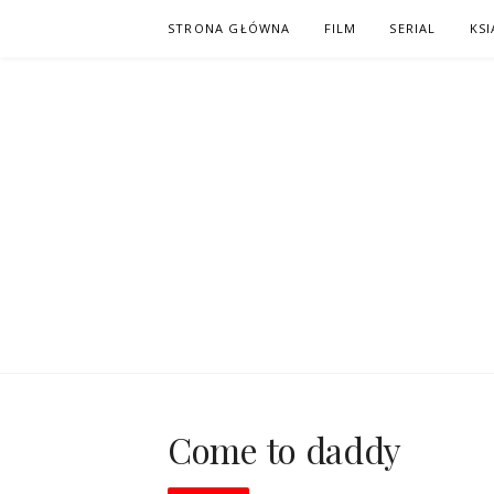
Skip
STRONA GŁÓWNA
FILM
SERIAL
KSI
to
content
PO NAPISAC
KOMIKS – KSIĄŻKA – KINO
Come to daddy