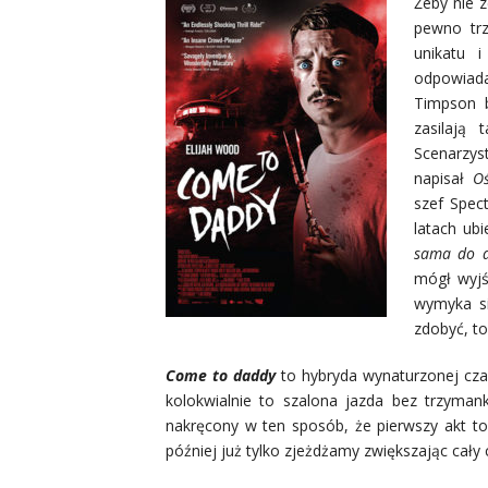
Żeby nie 
pewno trz
unikatu i
odpowia
Timpson b
zasilają 
Scenarzy
napisał
Oś
szef Spect
latach ub
sama do 
mógł wyjś
wymyka si
zdobyć, to
Come to daddy
to hybryda wynaturzonej czar
kolokwialnie to szalona jazda bez trzymanki
nakręcony w ten sposób, że pierwszy akt to
później już tylko zjeżdżamy zwiększając cały 