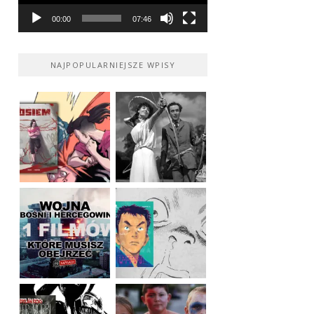
00:00
07:46
NAJPOPULARNIEJSZE WPISY