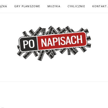
ĄŻKA
GRY PLANSZOWE
MUZYKA
CYKLICZNIE
KONTAKT 
H – KOMIKS – KSI