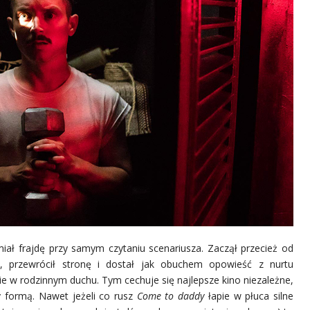
miał frajdę przy samym czytaniu scenariusza. Zaczął przecież od
ia, przewrócił stronę i dostał jak obuchem opowieść z nurtu
ie w rodzinnym duchu. Tym cechuje się najlepsze kino niezależne,
y formą. Nawet jeżeli co rusz
Come to daddy
łapie w płuca silne