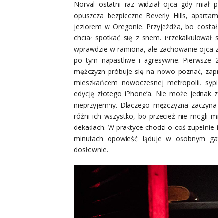
Norval ostatni raz widział ojca gdy miał 
opuszcza bezpieczne Beverly Hills, aparta
jeziorem w Oregonie. Przyjeżdża, bo dostał 
chciał spotkać się z snem. Przekalkulował
wprawdzie w ramiona, ale zachowanie ojca z
po tym napastliwe i agresywne. Pierwsze 
mężczyzn próbuje się na nowo poznać, zap
mieszkańcem nowoczesnej metropolii, syp
edycję złotego iPhone’a. Nie może jednak zr
nieprzyjemny. Dlaczego mężczyzna zaczyna o
różni ich wszystko, bo przecież nie mogli m
dekadach. W praktyce chodzi o coś zupełnie in
minutach opowieść ląduje w osobnym gatu
dosłownie.