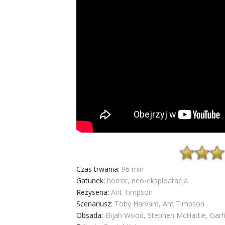
Czas trwania:
96 min
Gatunek:
horror, neo-eksploatacja
Reżyseria:
Ant Timpson
Scenariusz:
Toby Harvard, Ant Timpson
Obsada:
Elijah Wood, Stephen McHattie, Garf