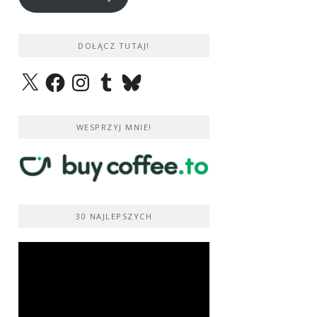
DOŁĄCZ TUTAJ!
X
Facebook
Instagram
Tumblr
Bluesky
WESPRZYJ MNIE!
30 NAJLEPSZYCH
Odtwarzacz
video