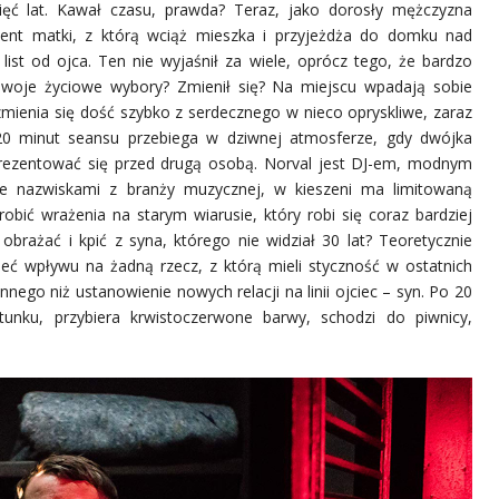
pięć lat. Kawał czasu, prawda? Teraz, jako dorosły mężczyzna
ment matki, z którą wciąż mieszka i przyjeżdża do domku nad
list od ojca. Ten nie wyjaśnił za wiele, oprócz tego, że bardzo
 swoje życiowe wybory? Zmienił się? Na miejscu wpadają sobie
mienia się dość szybko z serdecznego w nieco opryskliwe, zaraz
20 minut seansu przebiega w dziwnej atmosferze, gdy dwójka
rezentować się przed drugą osobą. Norval jest DJ-em, modnym
ie nazwiskami z branży muzycznej, w kieszeni ma limitowaną
obić wrażenia na starym wiarusie, który robi się coraz bardziej
brażać i kpić z syna, którego nie widział 30 lat? Teoretycznie
ieć wpływu na żadną rzecz, z którą mieli styczność w ostatnich
nego niż ustanowienie nowych relacji na linii ojciec – syn. Po 20
nku, przybiera krwistoczerwone barwy, schodzi do piwnicy,