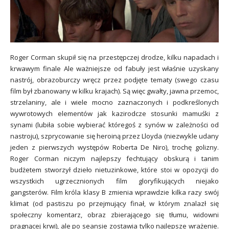
Roger Corman skupił się na przestępczej drodze, kilku napadach i
krwawym finale Ale ważniejsze od fabuły jest właśnie uzyskany
nastrój, obrazoburczy wręcz przez podjęte tematy (swego czasu
film był zbanowany w kilku krajach). Są więc gwałty, jawna przemoc,
strzelaniny, ale i wiele mocno zaznaczonych i podkreślonych
wywrotowych elementów jak kazirodcze stosunki mamuśki z
synami (lubiła sobie wybierać któregoś z synów w zależ
ności od
nastroju), szprycowanie się heroiną przez Lloyda (niezwykle udany
jeden z pierwszych występów Roberta De Niro), trochę golizny.
Roger Corman niczym najlepszy fechtujący obskurą i tanim
budżetem stworzył dzieło nietuzinkowe, które stoi w opozycji do
wszystkich ugrzecznionych film gloryfikujących niejako
gangsterów. Film króla klasy B zmienia wprawdzie kilka razy swój
klimat (od pastiszu po przejmujący finał, w którym znalazł się
społeczny komentarz, obraz zbierającego się tłumu, widowni
pragnącej krwi), ale po seansie zostawia tylko najlepsze wrażenie.