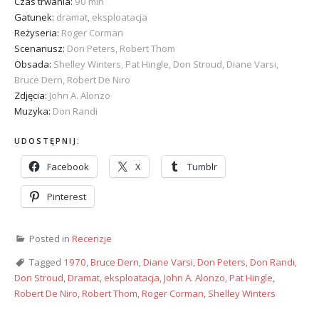
Czas trwania:
90 min
Gatunek:
dramat, eksploatacja
Reżyseria:
Roger Corman
Scenariusz:
Don Peters, Robert Thom
Obsada:
Shelley Winters, Pat Hingle, Don Stroud, Diane Varsi,
Bruce Dern, Robert De Niro
Zdjęcia:
John A. Alonzo
Muzyka:
Don Randi
UDOSTĘPNIJ:
Facebook
X
Tumblr
Pinterest
Posted in
Recenzje
Tagged
1970
,
Bruce Dern
,
Diane Varsi
,
Don Peters
,
Don Randi
,
Don Stroud
,
Dramat
,
eksploatacja
,
John A. Alonzo
,
Pat Hingle
,
Robert De Niro
,
Robert Thom
,
Roger Corman
,
Shelley Winters