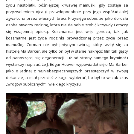
życiu nastolatki, późniejszej krwawej mamuśki, gdy zostaje za
przyzwoleniem ojca (i prawdopodobnie przy jego współudziale)
zgwałcona przez własnych braci. Przysięga sobie, że jako dorosła
osoba stworzy rodzinę, która nie da sobie zrobić krzywdy i otoczy
się wzajemną opieką. Koszmarna jest więc geneza, tak jak
koszmarne jest życie rodzinki prowadzonej przez życie przez
mamuśkę. Corman nie był jedynym twórcą, który wziął się za
historię Ma Barker, ale tylko on był w stanie nakręcić film tak gęsty
od panoszącej się degeneracji. Już od strony samego kryminału
wystarczy napisać, że J. Edgar Hoover wypowiadał się o Ma Barker
jako o jednej z najniebezpieczniejszych przestępczyń w swojej
dekadzie, a miał przecież z kogo wybierać, bo był to wszak czas
„wrogów publicznych” i wielkiego kryzysu.