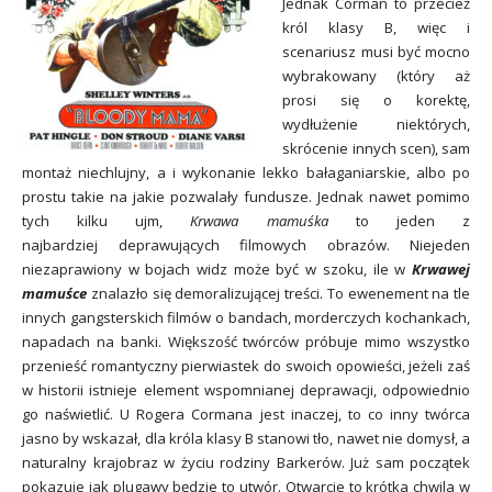
Jednak Corman to przecież
król klasy B, więc i
scenariusz musi być mocno
wybrakowany (który aż
prosi się o korektę,
wydłużenie niektórych,
skrócenie innych scen), sam
montaż niechlujny, a i wykonanie lekko bałaganiarskie, albo po
prostu takie na jakie pozwalały fundusze. Jednak nawet pomimo
tych kilku ujm,
Krwawa mamuśka
to jeden z
najbardziej
deprawujących
filmowych obrazów. Niejeden
niezaprawiony w bojach widz może być w szoku, ile w
Krwawej
mamuśce
znalazło się demoralizującej treści. To ewenement na tle
innych gangsterskich filmów o bandach, morderczych kochankach,
napadach na banki. Większość twórców próbuje mimo wszystko
przenieść romantyczny pierwiastek do swoich opowieści, jeżeli zaś
w historii istnieje element wspomnianej deprawacji, odpowiednio
go naświetlić. U Rogera Cormana jest inaczej, to co inny twórca
jasno by wskazał, dla króla klasy B stanowi tło, nawet nie domysł, a
naturalny krajobraz w życiu rodziny Barkerów. Już sam początek
pokazuje jak plugawy będzie to utwór. Otwarcie to krótka chwila w