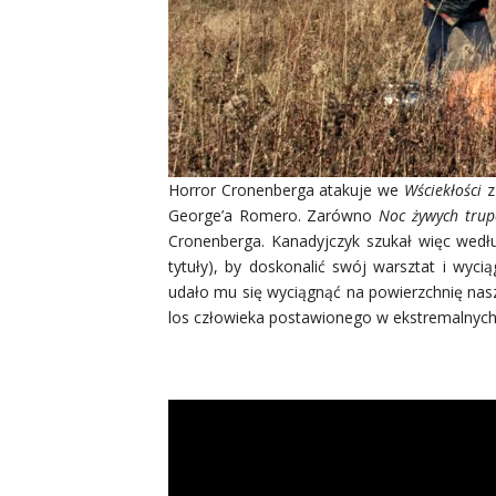
Horror Cronenberga atakuje we
Wściekłości
z
George’a Romero. Zarówno
Noc żywych tru
Cronenberga. Kanadyjczyk szukał więc według
tytuły), by doskonalić swój warsztat i wyci
udało mu się wyciągnąć na powierzchnię nas
los człowieka postawionego w ekstremalnych