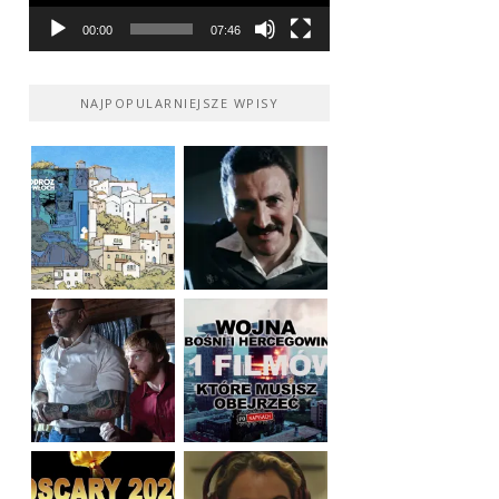
00:00
07:46
NAJPOPULARNIEJSZE WPISY