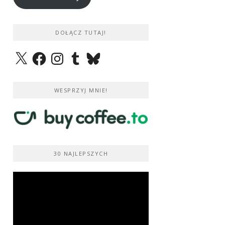
DOŁĄCZ TUTAJ!
X
Facebook
Instagram
Tumblr
Bluesky
WESPRZYJ MNIE!
30 NAJLEPSZYCH
Odtwarzacz
video