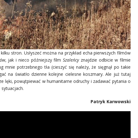
 kilku stron. Usłyszeć można na przykład echa pierwszych filmów
pów
, jak i nieco późniejszy film
Szaleńcy
znajdzie odbicie w filmie
 mnie potrzebnego tła (cieszyć się należy, że sięgnął po takie
ągać na światło dzienne kolejne cielesne koszmary. Ale już tutaj
ze lęki, powątpiewać w humanitarne odruchy i zadawać pytania o
 sytuacjach.
Patryk Karwowski