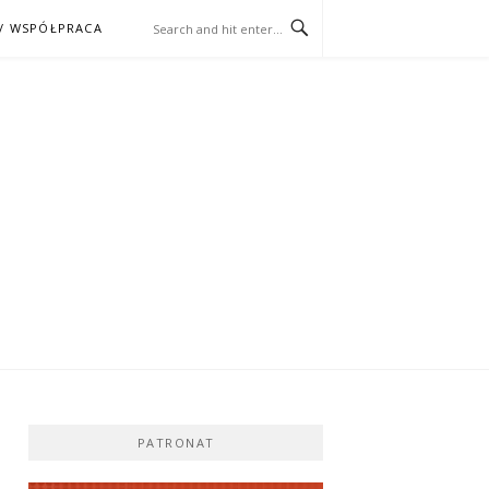
/ WSPÓŁPRACA
ĄŻKA – KINO
PATRONAT