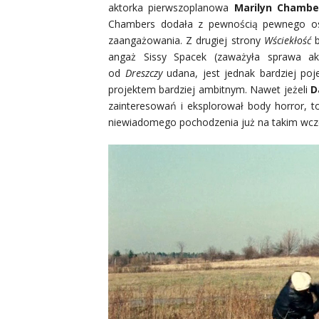
aktorka pierwszoplanowa
Marilyn Chambe
Chambers dodała z pewnością pewnego osob
zaangażowania. Z drugiej strony
Wściekłość
angaż Sissy Spacek (zaważyła sprawa ak
od
Dreszczy
udana, jest jednak bardziej p
projektem bardziej ambitny
m. Nawet jeżeli
D
zainteresowań i eksplorował body horror, to
niewiadomego pochodzenia już na takim wcze