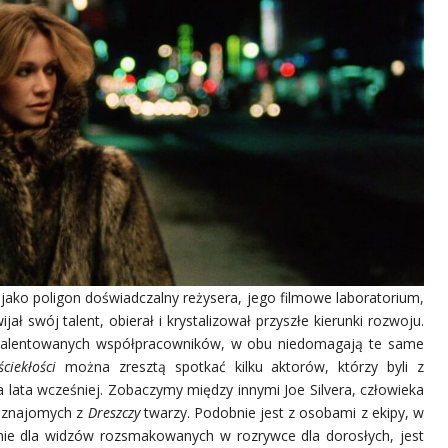
ć
jako poligon doświadczalny reżysera, jego filmowe laboratorium,
ał swój talent, obierał i krystalizował przyszłe kierunki rozwoju.
 utalentowanych współpracowników, w obu niedomagają te same
ściekłości
można zresztą spotkać kilku aktorów, którzy byli z
lata wcześniej. Zobaczymy między innymi Joe Silvera, człowieka
ch znajomych z
Dreszczy
twarzy. Podobnie jest z osobami z ekipy, w
 nie dla widzów rozsmakowanych w rozrywce dla dorosłych, jest