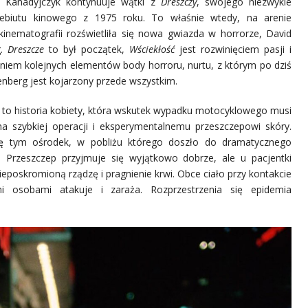
y Kanadyjczyk kontynuuje wątki z
Dreszczy
, swojego niezwykle
ebiutu kinowego z 1975 roku. To właśnie wtedy, na arenie
kinematografii rozświetliła się nowa gwiazda w horrorze, David
g.
Dreszcze
to był początek,
Wściekłość
jest rozwinięciem pasji i
niem kolejnych elementów body horroru, nurtu, z którym po dziś
nberg jest kojarzony przede wszystkim.
to historia kobiety, która wskutek wypadku motocyklowego musi
a szybkiej operacji i eksperymentalnemu przeszczepowi skóry.
ię tym ośrodek, w pobliżu którego doszło do dramatycznego
. Przeszczep przyjmuje się wyjątkowo dobrze, ale u pacjentki
eposkromioną rządzę i pragnienie krwi. Obce ciało przy kontakcie
mi osobami atakuje i zaraża. Rozprzestrzenia się epidemia
.