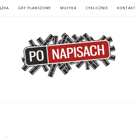
ĄŻKA
GRY PLANSZOWE
MUZYKA
CYKLICZNIE
KONTAKT 
H – KOMIKS – KSI