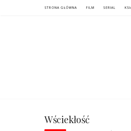
Skip
STRONA GŁÓWNA
FILM
SERIAL
KSI
to
content
PO NAPISAC
KOMIKS – KSIĄŻKA – KINO
Wściekłość