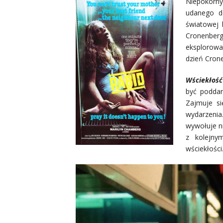
Niepokorn
udanego d
światowej 
Cronenber
eksplorowa
dzień Crone
Wściekłość
być poddan
Zajmuje s
wydarzenia
wywołuje ni
z kolejny
wściekłości