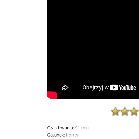
Czas trwania:
91 min
Gatunek:
horror