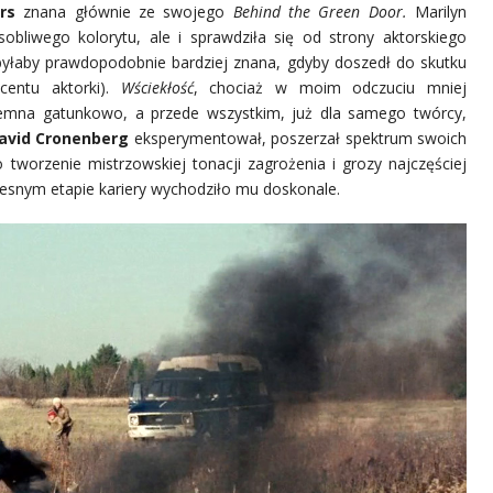
rs
znana głównie ze swojego
Behind the Green Door.
Marilyn
liwego kolorytu, ale i sprawdziła się od strony aktorskiego
byłaby prawdopodobnie bardziej znana, gdyby doszedł do skutku
centu aktorki).
Wściekłość
, chociaż w moim odczuciu mniej
ojemna gatunkowo, a przede wszystkim, już dla samego twórcy,
avid Cronenberg
eksperymentował, poszerzał spektrum swoich
 tworzenie mistrzowskiej tonacji zagrożenia i grozy najczęściej
snym etapie kariery wychodziło mu doskonale.