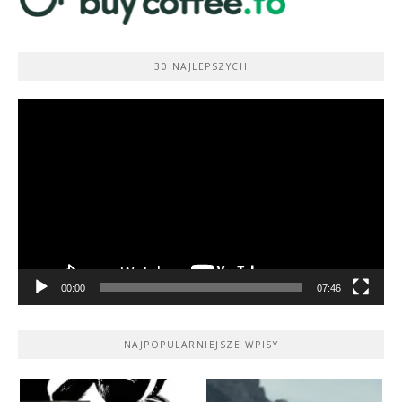
30 NAJLEPSZYCH
Odtwarzacz
video
00:00
07:46
NAJPOPULARNIEJSZE WPISY