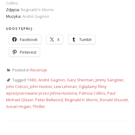
Collins
Zdjęcia:
Reginald H. Morris
Muzyka:
André Gagnon
UDOSTĘPNIJ:
Facebook
X
Tumblr
Pinterest
Posted in
Recenzje
Tagged
1980
,
André Gagnon
,
Gary Sherman
,
Jimmy Sangster
,
John Colicos
,
John Huston
,
Lew Lehman
,
Oglądamy filmy
wyreżyserowane przez Johna Hustona
,
Patricia Collins
,
Paul
Michael Glaser
,
Peter Bellwood
,
Reginald H. Morris
,
Ronald Shusett
,
Susan Hogan
,
Thriller