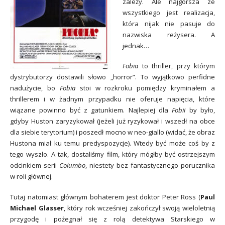
zależy. Ale najgorsza ze
wszystkiego jest realizacja,
która nijak nie pasuje do
nazwiska reżysera. A
jednak…
Fobia
to thriller, przy którym
dystrybutorzy dostawili słowo „horror”. To wyjątkowo perfidne
nadużycie, bo
Fobia
stoi w rozkroku pomiędzy kryminałem a
thrillerem i w żadnym przypadku nie oferuje napięcia, które
wiązane powinno być z gatunkiem. Najlepiej dla
Fobii
by było,
gdyby Huston zaryzykował (jeżeli już ryzykował i wszedł na obce
dla siebie terytorium) i poszedł mocno w neo-giallo (widać, że obraz
Hustona miał ku temu predyspozycje). Wtedy być może coś by z
tego wyszło. A tak, dostaliśmy film, który mógłby być ostrzejszym
odcinkiem serii
Columbo
, niestety bez fantastycznego porucznika
w roli głównej.
Tutaj natomiast głównym bohaterem jest doktor Peter Ross (
Paul
Michael Glasser
, który rok wcześniej zakończył swoją wieloletnią
przygodę i pożegnał się z rolą detektywa Starskiego w