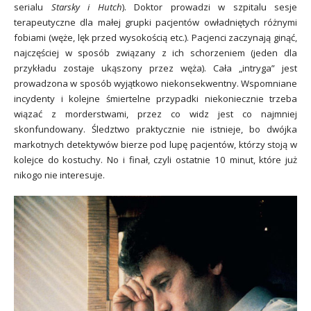
serialu
Starsky i Hutch
). Doktor prowadzi w szpitalu sesje
terapeutyczne dla małej grupki pacjentów owładniętych różnymi
fobiami (węże, lęk przed wysokością etc.). Pacjenci zaczynają ginąć,
najczęściej w sposób związany z ich schorzeniem (jeden dla
przykładu zostaje ukąszony przez węża). Cała „intryga” jest
prowadzona w sposób wyjątkowo niekonsekwentny. Wspomniane
incydenty i kolejne śmiertelne przypadki niekoniecznie trzeba
wiązać z morderstwami, przez co widz jest co najmniej
skonfundowany. Śledztwo praktycznie nie istnieje, bo dwójka
markotnych detektywów bierze pod lupę pacjentów, którzy stoją w
kolejce do kostuchy. No i finał, czyli ostatnie 10 minut, które już
nikogo nie interesuje.