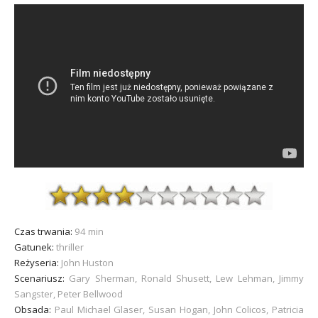
Czas trwania:
94 min
Gatunek:
thriller
Reżyseria:
John Huston
Scenariusz:
Gary Sherman, Ronald Shusett, Lew Lehman, Jimmy
Sangster, Peter Bellwood
Obsada:
Paul Michael Glaser, Susan Hogan, John Colicos, Patricia