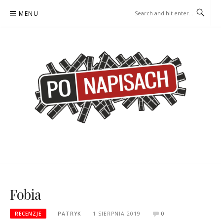
Skip
MENU
to
content
PO NAPISACH – KOMIKS –
KOMIKS – KSIĄŻKA – KINO
KSIĄŻKA – KINO
Fobia
RECENZJE
PATRYK
1 SIERPNIA 2019
0