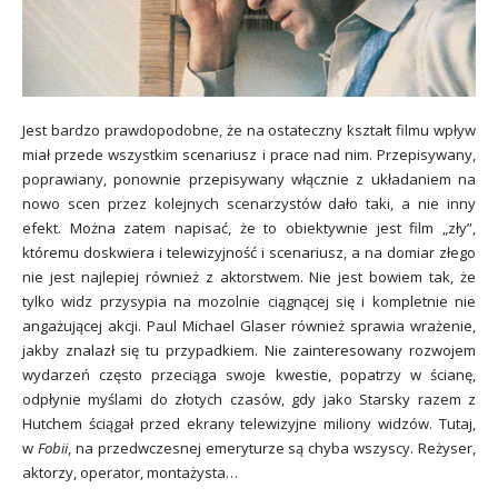
Jest bardzo prawdopodobne, że na ostateczny kształt filmu wpływ
miał przede wszystkim scenariusz i prace nad nim. Przepisywany,
poprawiany, ponownie przepisywany włącznie z układaniem na
nowo scen przez kolejnych scenarzystów dało taki, a nie inny
efekt. Można zatem napisać, że to obiektywnie jest film „zły”,
któremu doskwiera i telewizyjność i scenariusz, a na domiar złego
nie jest najlepiej również z aktorstwem. Nie jest bowiem tak, że
tylko widz przysypia na mozolnie ciągnącej się i kompletnie nie
angażującej akcji. Paul Michael Glaser również sprawia wrażenie,
jakby znalazł się tu przypadkiem. Nie zainteresowany rozwojem
wydarzeń często przeciąga swoje kwestie, popatrzy w ścianę,
odpłynie myślami do złotych czasów, gdy jako Starsky razem z
Hutchem ściągał przed ekrany telewizyjne miliony widzów. Tutaj,
w
Fobii
, na przedwczesnej emeryturze są chyba wszyscy. Reżyser,
aktorzy, operator, montażysta…