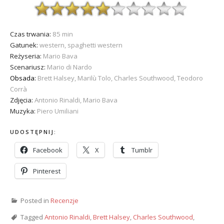
Czas trwania:
85 min
Gatunek:
western, spaghetti western
Reżyseria:
Mario Bava
Scenariusz:
Mario di Nardo
Obsada:
Brett Halsey, Marilù Tolo, Charles Southwood, Teodoro
Corrà
Zdjęcia:
Antonio Rinaldi, Mario Bava
Muzyka:
Piero Umiliani
UDOSTĘPNIJ:
Facebook
X
Tumblr
Pinterest
Posted in
Recenzje
Tagged
Antonio Rinaldi
,
Brett Halsey
,
Charles Southwood
,