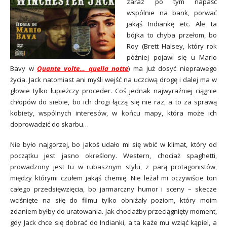
zaraz po tym napaść
wspólnie na bank, porwać
jakąś Indiankę etc. Ale ta
bójka to
chyba przełom, bo
Roy (Brett Halsey, który rok
później pojaw
i się u Mario
Bavy w
Quante volte… quella notte
) ma już dosyć nieprawego
życia. Jack natomiast ani myśli wejść na uczciwą drogę i dalej ma w
głowie tylko łupieżczy proceder. Coś jednak najwyraźniej ciągnie
chłopów do siebie, bo ich drogi łączą się nie raz, a to za sprawą
kobiety, wspólnych interesów, w końcu mapy, która może ich
d
oprowadzić do skarbu…
Nie było najgorzej, bo jakoś udało mi się wbi
ć w klimat, który od
początku jest jasno określony. Western, chociaż spaghetti,
prowadzony jest tu w rubasznym stylu, z parą protagonistów,
między którymi czułem jakąś chemię. Nie leżał mi oczywiście ton
całego przedsięwzięcia, bo jarmarczny humor i sceny – skecze
wciśnięte na siłę do filmu tylko obniżały poziom, który moim
zdaniem byłby do uratowania. Jak chociażby przeciągnięty moment,
gdy Jack chce się dobrać do Indianki, a ta każe mu wziąć kąpiel, a