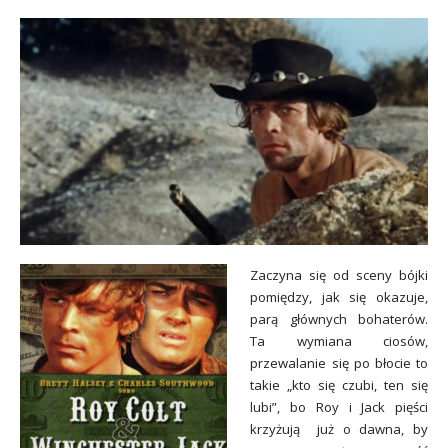
Zaczyna się od sceny bójki
pomiędzy, jak się okazuje,
parą głównych bohaterów.
Ta wymiana ciosów,
przewalanie się po błocie to
takie „kto się czubi, ten się
lubi”, bo Roy i Jack pi
ęści
krzyżują już o dawna, by