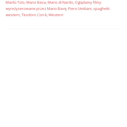
Marilù Tolo
,
Mario Bava
,
Mario di Nardo
,
Oglądamy filmy
wyreżyserowane przez Mario Bavę
,
Piero Umiliani
,
spaghetti
western
,
Teodoro Corrà
,
Western