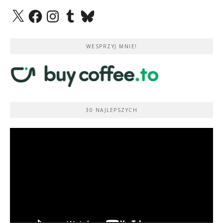
X
Facebook
Instagram
Tumblr
Bluesky
WESPRZYJ MNIE!
30 NAJLEPSZYCH
Odtwarzacz
video