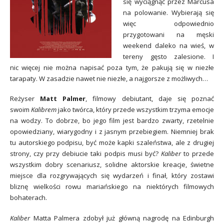
się wyciągnąć przez Marcusa
na polowanie. Wybierają się
więc odpowiednio
przygotowani na męski
weekend daleko na wieś, w
tereny gęsto zalesione. I
nic więcej nie można napisać poza tym, że pakują się w niezłe
tarapaty. W zasadzie nawet nie niezłe, a najgorsze z możliwych…
Reżyser
Matt Palmer
, filmowy debiutant, daje się poznać
swoim
Kalibrem
jako twórca, który przede wszystkim trzyma emocje
na wodzy. To dobrze, bo jego film jest bardzo zwarty, rzetelnie
opowiedziany, wiarygodny i z jasnym przebiegiem. Niemniej brak
tu autorskiego podpisu, być może kapki szaleństwa, ale z drugiej
strony, czy przy debiucie taki podpis musi być?
Kaliber
to przede
wszystkim dobry scenariusz, solidne aktorskie kreacje, świetne
miejsce dla rozgrywających się wydarzeń i finał, który zostawi
bliznę wielkości rowu mariańskiego na niektórych filmowych
bohaterach.
Kaliber
Matta Palmera zdobył już główną nagrodę na Edinburgh