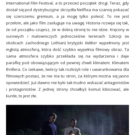
International Film Festival, a to przecież początek drogi. Teraz, gdy
dostał się pod dystrybucyjne skrzydła Netflixa ma szansę pokazać
się szerszemu gremium, a ja mogę tylko polecić. To nie jest
przełom, ale jako film zasługuje na uwagę. Historia rozwija się tak,
że od początku czujesz, że w dobrą stronę to nie idzie. Kręcony w
surowych i malowniczych jednocześnie terenach Szkocji (w
okolicach zachodniego Lothian) brytyjski
Kaliber
wypełniony jest
mglistą atmosferą, która dość szybko wypełnia filmowy obraz. Ta
sama atmosfera szybko przekłada się na wydarzenia i daje
parafkę pod obowiązującym od pewnej chwili klimatem. Klimatem
thrillera. Co ciekawe, twórcy tak rozłożyli role i uwarunkowania dla
filmowych postaci, że nie ma tu stron, za którymi można się jasno
opowiedzieć. Już dawno nie było tak trudno wskazać antagonistów
i protagonistów. Z jednej strony chciałbyś komuś kibicować, ale
kurde, to jest złe.