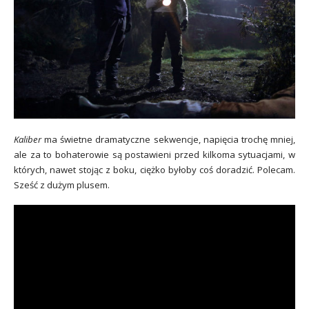
Kaliber
ma świetne dramatyczne sekwencje, napięcia trochę mniej,
ale za to bohaterowie są postawieni przed kilkoma sytuacjami, w
których, nawet stojąc z boku, ciężko byłoby coś doradzić. Polecam.
Sześć z dużym plusem.