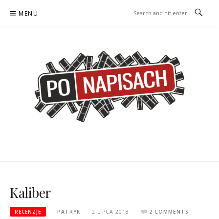
Skip
MENU
to
content
PO NAPISACH – KOMIKS –
KOMIKS – KSIĄŻKA – KINO
KSIĄŻKA – KINO
Kaliber
RECENZJE
PATRYK
2 LIPCA 2018
2 COMMENTS