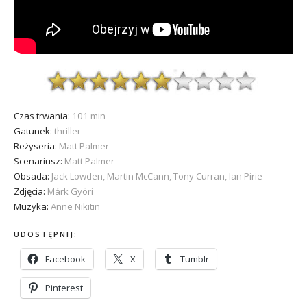
Czas trwania:
101 min
Gatunek:
thriller
Reżyseria:
Matt Palmer
Scenariusz:
Matt Palmer
Obsada:
Jack Lowden, Martin McCann, Tony Curran, Ian Pirie
Zdjęcia:
Márk Györi
Muzyka:
Anne Nikitin
UDOSTĘPNIJ:
Facebook
X
Tumblr
Pinterest