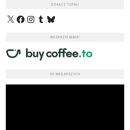
DOŁĄCZ TUTAJ!
X
Facebook
Instagram
Tumblr
Bluesky
WESPRZYJ MNIE!
30 NAJLEPSZYCH
Odtwarzacz
video