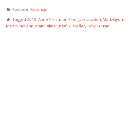
Posted in
Recenzje
Tagged
2018
,
Anne Nikitin
,
Ian Pirie
,
Jack Lowden
,
Márk Györi
,
Martin McCann
,
Matt Palmer
,
netflix
,
Thriller
,
Tony Curran