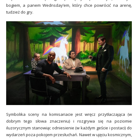
bogiem, a panem Wednsday’em, który chce powrócić na arenę,
tudzież do gry.
Symbolika sceny na komisariacie jest wręcz przytłaczająca (w
dobrym tego słowa znaczeniu) i rozgrywa się na poziomie
iluzorycznym stanowiąc odniesienie (w każdym geście i postaci) do
wydarzeń poza pokojem przesłuchań. Nawet w ujęciu kosmicznym,