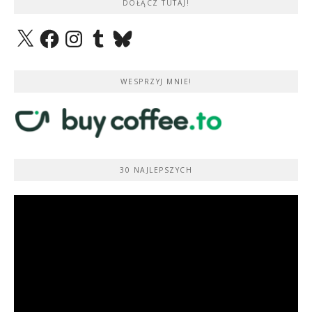
DOŁĄCZ TUTAJ!
X
Facebook
Instagram
Tumblr
Bluesky
WESPRZYJ MNIE!
30 NAJLEPSZYCH
Odtwarzacz
video