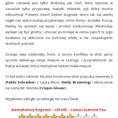
gdzie człowiek jest tylko drobinką, jak Cień, który stanowi w
zasadzie tylko przyprawę, malutki składnik, pył, który można
zdmuchnąć. Potwory (niech będzie bogowie, skoro tak się utarło)
ciągle nas wykorzystują przybierając różne formy i kształty. Kuszą,
kłamią, by wznieść się wyżej i przebić konkurencję. Wednsday
wydaje się być groźny i chociaż pozostaje w cieniu (ups?!) to jego
działania są obliczone na końcowy efekt, a nie zaspokajanie
drobnych potrzeb.
Zostaje więc odsłonięty front, a strony konfliktu w dość jasny
sposób deklarują swoje miejsce w szeregu i przynależność do
frakcji w batalii, która niechybnie będzie miała miejsce.
To był dobry odcinek. Na plus koniecznie idzie potyczka Sweeney’a
(
Pablo Schreiber
) z Laurą Moon (
Emily Browning
) i wkroczenie
na scenę Mr. Worlda (
Crispin Glover
).
Wyjątkowo oślizgły i przebiegły ten nasz Świat.
Amerykańscy bogowie – s01e05 –
Lemon Scented You