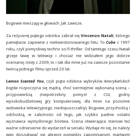
Bogowie mieszają w głowach. Jak zawsze.
Za reżyserię piątego odcinka zabrał się
Vincenzo Natali
, którego
pamiętacie zapewne z niekwestionowanego hitu. To
Cube
z 1997
roku, czyli pomysłowy techno sci-fi thriller. Od tamtego czasu Natali
grzeje ławę w telewizji i chociaż nie widziałem jego dobrze
ocenianej
Istoty
z 2009, to i tak dla mnie już na zawsze pozostanie
twórcą jednego filmu sprzed 20 lat.
Lemon Scented You
, czyli piąta odsłona wybryków
Amerykańskich
bogów
rozpoczyna się mądrą, choć siermiężnie wykonaną sceną –
przypowieścią (niepotrzebny pomysł z CGI, godny
wysokobudżetowej gry komputerowej, dla mnie na poziomie
widowiska telewizyjnego, niedopuszczalny). Bogowie, przychodzą i
odchodzą, w zależności od tego, jak szybko padnie ostatni
wyznawca wymyślonego bóstwa. Scena otwierająca stanowi też
ważne odniesienie do wydarzeń w serialu. Wydaje mi się, że należy
więc doszukiwać się alegorii pomiędzy zapomnianym, martwym