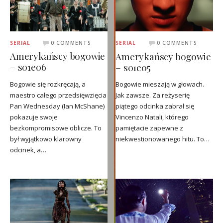
SERIAL
0 COMMENTS
SERIAL
0 COMMENTS
Amerykańscy bogowie
Amerykańscy bogowie
– s01e06
– s01e05
Bogowie się rozkręcają, a
Bogowie mieszają w głowach.
maestro całego przedsięwzięcia
Jak zawsze. Za reżyserię
Pan Wednesday (Ian McShane)
piątego odcinka zabrał się
pokazuje swoje
Vincenzo Natali, którego
bezkompromisowe oblicze. To
pamiętacie zapewne z
był wyjątkowo klarowny
niekwestionowanego hitu. To…
odcinek, a…