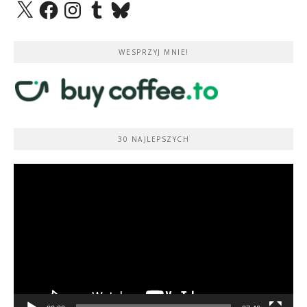
X
Facebook
Instagram
Tumblr
Bluesky
WESPRZYJ MNIE!
30 NAJLEPSZYCH
Odtwarzacz
video