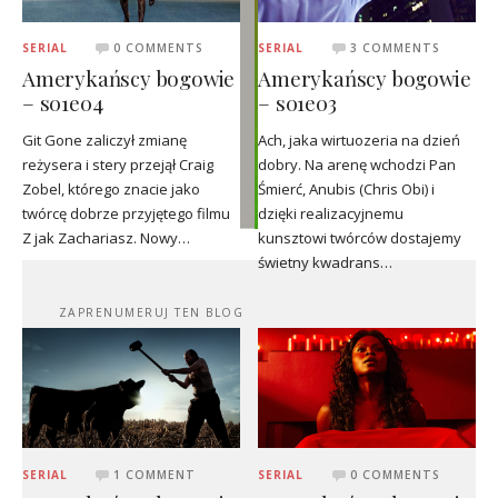
SERIAL
0 COMMENTS
SERIAL
3 COMMENTS
Amerykańscy bogowie
Amerykańscy bogowie
– s01e04
– s01e03
Git Gone zaliczył zmianę
Ach, jaka wirtuozeria na dzień
reżysera i stery przejął Craig
dobry. Na arenę wchodzi Pan
Zobel, którego znacie jako
Śmierć, Anubis (Chris Obi) i
twórcę dobrze przyjętego filmu
dzięki realizacyjnemu
Z jak Zachariasz. Nowy…
kunsztowi twórców dostajemy
świetny kwadrans…
ZAPRENUMERUJ TEN BLOG
SERIAL
1 COMMENT
SERIAL
0 COMMENTS