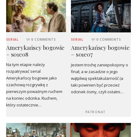
SERIAL
0 COMMENTS
SERIAL
0 COMMENTS
Amerykańscy bogowie
Amerykańscy bogowie
– s01e08
– s01e07
Na tym etapie należy
Jestem trochę zaniepokojony o
rozpatrywać serial
finał, a w zasadzie o jego
Amerykańscy bogowie jako
wątpliwą spektakularność (a
szachową rozgrywkę z
taki powinien być przecież
pierwszym poważnym ruchem
odcinek ósmy, czyli ostatni…
na koniec odcinka. Ruchem,
który ostatecznie…
PATRONAT