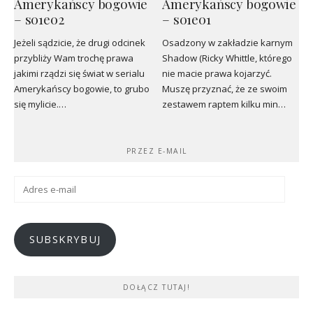
Amerykańscy bogowie
Amerykańscy bogowie
– s01e02
– s01e01
Jeżeli sądzicie, że drugi odcinek
Osadzony w zakładzie karnym
przybliży Wam trochę prawa
Shadow (Ricky Whittle, którego
jakimi rządzi się świat w serialu
nie macie prawa kojarzyć.
Amerykańscy bogowie, to grubo
Muszę przyznać, że ze swoim
się mylicie.…
zestawem raptem kilku min…
PRZEZ E-MAIL
Adres
e-
mail
SUBSKRYBUJ
DOŁĄCZ TUTAJ!