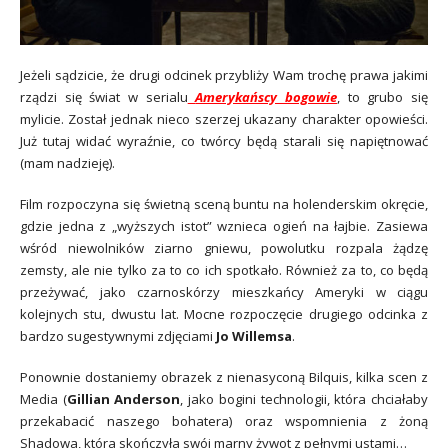
Jeżeli sądzicie, że drugi odcinek przybliży Wam trochę prawa jakimi
rządzi się świat w serialu
Amerykańscy bogowie
, to grubo się
mylicie. Został jednak nieco szerzej ukazany charakter opowieści.
Już tutaj widać wyraźnie, co twórcy będą starali się napiętnować
(mam nadzieję).
Film rozpoczyna się świetną sceną buntu na holenderskim okręcie,
gdzie jedna z „wyższych istot” wznieca ogień na łajbie. Zasiewa
wśród niewolników ziarno gniewu, powolutku rozpala żądzę
zemsty, ale nie tylko za to co ich spotkało. Również za to, co będą
przeżywać, jako czarnoskórzy mieszkańcy Ameryki w ciągu
kolejnych stu, dwustu lat. Mocne rozpoczęcie drugiego odcinka z
bardzo sugestywnymi zdjęciami
Jo Willemsa
.
Ponownie dostaniemy obrazek z nienasyconą Bilquis, kilka scen z
Media (
Gillian Anderson
, jako bogini technologii, która chciałaby
przekabacić naszego bohatera) oraz wspomnienia z żoną
Shadowa, która skończyła swój marny żywot z pełnymi ustami…