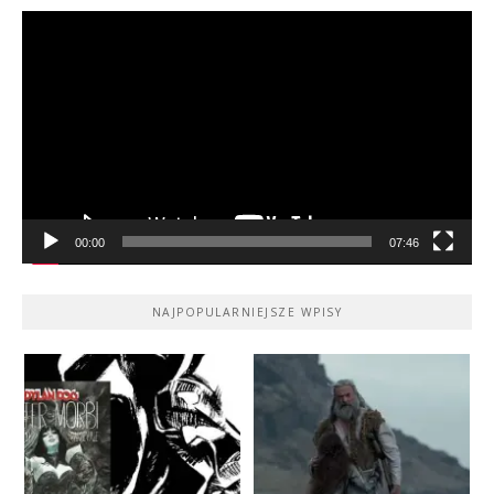
Odtwarzacz
video
00:00
07:46
NAJPOPULARNIEJSZE WPISY