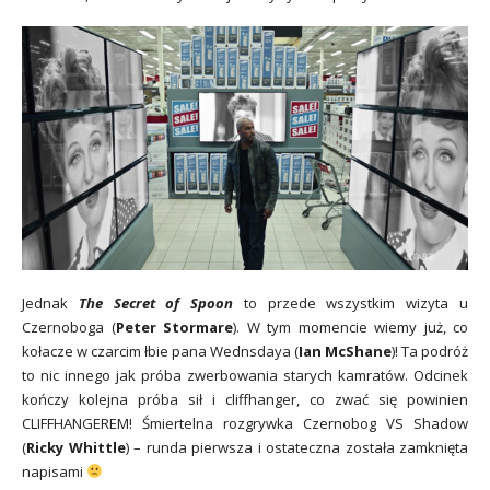
Jednak
The Secret of Spoon
to przede wszystkim wizyta u
Czernoboga (
Peter Stormare
). W tym momencie wiemy już, co
kołacze w czarcim łbie pana Wednsdaya (
Ian McShane
)! Ta podróż
to nic innego jak próba zwerbowania starych kamratów. Odcinek
kończy kolejna próba sił i cliffhanger, co zwać się powinien
CLIFFHANGEREM! Śmiertelna rozgrywka Czernobog VS Shadow
(
Ricky Whittle
) – runda pierwsza i ostateczna została zamknięta
napisami