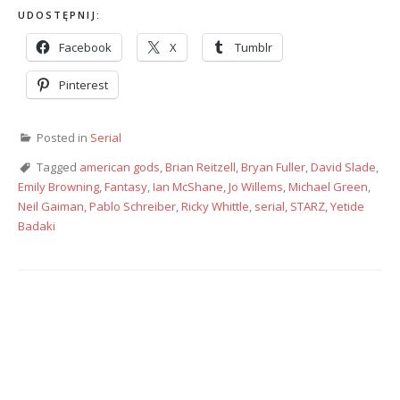
UDOSTĘPNIJ:
Facebook
X
Tumblr
Pinterest
Posted in
Serial
Tagged
american gods
,
Brian Reitzell
,
Bryan Fuller
,
David Slade
,
Emily Browning
,
Fantasy
,
Ian McShane
,
Jo Willems
,
Michael Green
,
Neil Gaiman
,
Pablo Schreiber
,
Ricky Whittle
,
serial
,
STARZ
,
Yetide
Badaki