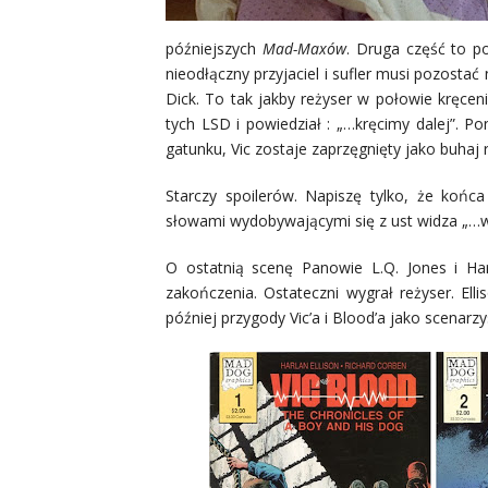
późniejszych
Mad-Maxów
. Druga część to p
nieodłączny przyjaciel i sufler musi pozostać
Dick. To tak jakby reżyser w połowie kręceni
tych LSD i powiedział : „…kręcimy dalej”. 
gatunku, Vic zostaje zaprzęgnięty jako buhaj
Starczy spoilerów. Napiszę tylko, że koń
słowami wydobywającymi się z ust widza „…w
O ostatnią scenę Panowie L.Q. Jones i Harl
zakończenia. Ostateczni wygrał reżyser. Ell
później przygody Vic’a i Blood’a jako scenarz