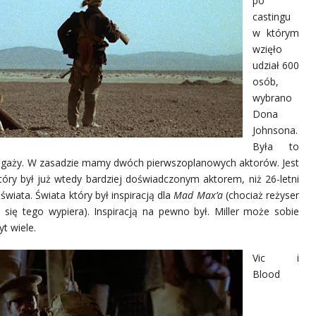
po
castingu
w którym
wzięło
udział 600
osób,
wybrano
Dona
Johnsona.
Była to
 angaży. W zasadzie mamy dwóch pierwszoplanowych aktorów. Jest
 który był już wtedy bardziej doświadczonym aktorem, niż 26-letni
świata. Świata który był inspiracją dla
Mad Max’a
(chociaż reżyser
 się tego wypiera). Inspiracją na pewno był. Miller może sobie
t wiele.
Vic i
Blood