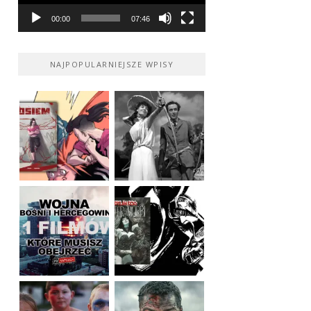
00:00
07:46
NAJPOPULARNIEJSZE WPISY