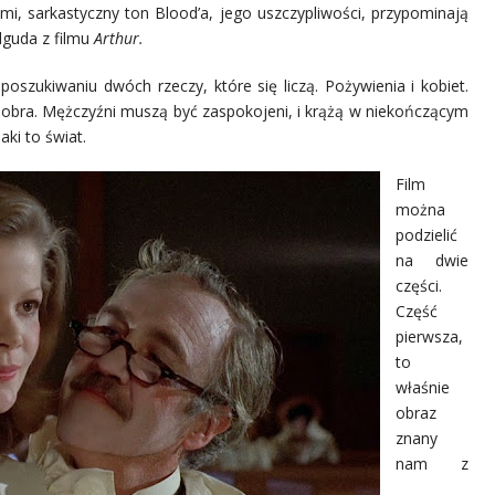
nimi, sarkastyczny ton Blood’a, jego uszczypliwości, przypominają
lguda z filmu
Arthur.
poszukiwaniu dwóch rzeczy, które się liczą. Pożywienia i kobiet.
dobra. Mężczyźni muszą być zaspokojeni, i krążą w niekończącym
aki to świat.
Film
można
podzielić
na dwie
części.
Część
pierwsza,
to
właśnie
obraz
znany
nam z