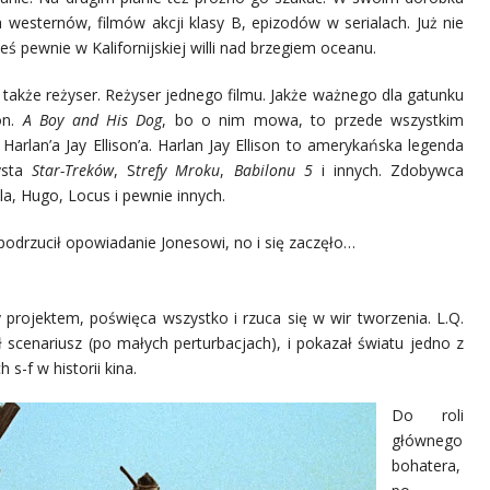
 westernów, filmów akcji klasy B, epizodów w serialach. Już nie
ieś pewnie w Kalifornijskiej willi nad brzegiem oceanu.
o także reżyser. Reżyser jednego filmu. Jakże ważnego dla gatunku
ion.
A Boy and His Dog
, bo o nim mowa, to przede wszystkim
Harlan’a Jay Ellison’a. Harlan Jay Ellison to amerykańska legenda
zysta
Star-Treków
, S
trefy Mroku
,
Babilonu 5
i innych. Zdobywca
a, Hugo, Locus i pewnie innych.
 podrzucił opowiadanie Jonesowi, no i się zaczęło…
y projektem, poświęca wszystko i rzuca się w wir tworzenia. L.Q.
scenariusz (po małych perturbacjach), i pokazał światu jedno z
s-f w historii kina.
Do roli
głównego
bohatera,