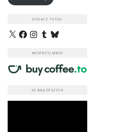
DOŁĄCZ TUTAJ!
X
Facebook
Instagram
Tumblr
Bluesky
WESPRZYJ MNIE!
30 NAJLEPSZYCH
Odtwarzacz
video