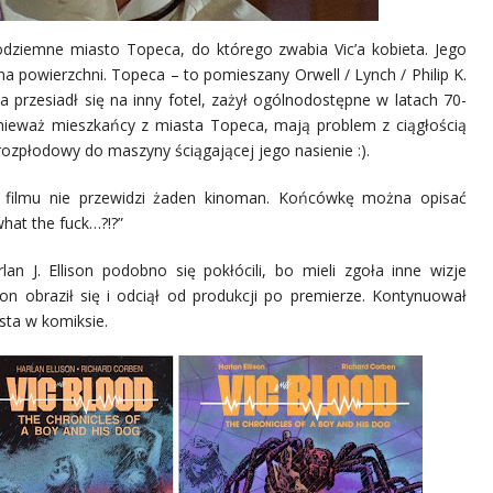
odziemne miasto Topeca, do którego zwabia Vic’a kobieta. Jego
 na powierzchni. Topeca – to pomieszany Orwell / Lynch / Philip K.
a przesiadł się na inny fotel, zażył ogólnodostępne w latach 70-
Ponieważ mieszkańcy z miasta Topeca, mają problem z ciągłością
 rozpłodowy do maszyny ściągającej jego nasienie :).
ca filmu nie przewidzi żaden kinoman. Końcówkę można opisać
hat the fuck…?!?”
an J. Ellison podobno się pokłócili, bo mieli zgoła inne wizje
ison obraził się i odciął od produkcji po premierze. Kontynuował
ysta w komiksie.