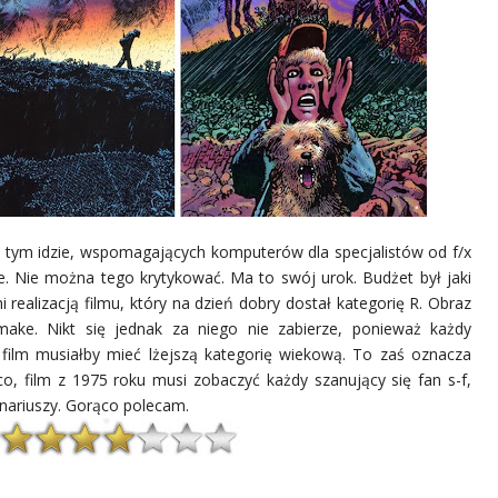
 za tym idzie, wspomagających komputerów dla specjalistów od f/x
. Nie można tego krytykować. Ma to swój urok. Budżet był jaki
i realizacją filmu, który na dzień dobry dostał kategorię R. Obraz
ake. Nikt się jednak za niego nie zabierze, ponieważ każdy
e film musiałby mieć lżejszą kategorię wiekową. To zaś oznacza
o, film z 1975 roku musi zobaczyć każdy szanujący się fan s-f,
enariuszy. Gorąco polecam.