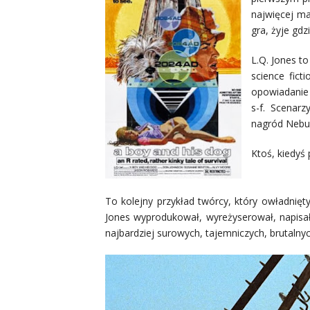
najwięcej ma
gra, żyje gdz
L.Q. Jones t
science fict
opowiadanie 
s-f. Scenar
nagród Nebul
Ktoś, kiedyś
To kolejny przykład twórcy, który owładnięt
Jones wyprodukował, wyreżyserował, napisał 
najbardziej surowych, tajemniczych, brutalnych 