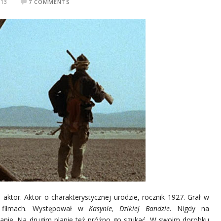
013
7 COMMENTS
o aktor. Aktor o charakterystycznej urodzie, rocznik 1927. Grał w
 filmach. Występował w
Kasynie, Dzikiej Bandzie
. Nigdy na
anie. Na drugim planie też próżno go szukać. W swoim dorobku