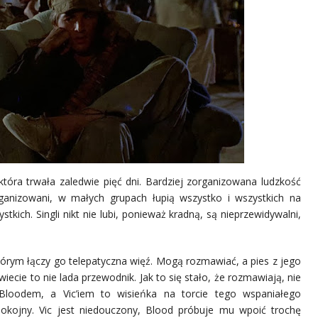
która trwała zaledwie pięć dni. Bardziej zorganizowana ludzkość
rganizowani, w małych grupach łupią wszystko i wszystkich na
szystkich. Singli nikt nie lubi, ponieważ kradną, są nieprzewidywalni,
którym łączy go telepatyczna więź. Mogą rozmawiać, a pies z jego
ecie to nie lada przewodnik. Jak to się stało, że rozmawiają, nie
Bloodem, a Vic’iem to wisieńka na torcie tego wspaniałego
 spokojny. Vic jest niedouczony, Blood próbuje mu wpoić trochę