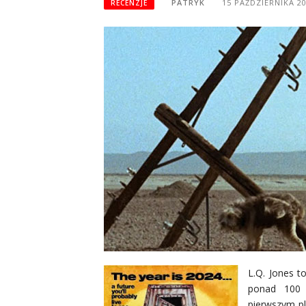
PATRYK
15 PAŹDZIERNIKA 2
RECENZJE
L.Q. Jones t
ponad 100
pierwszym pl