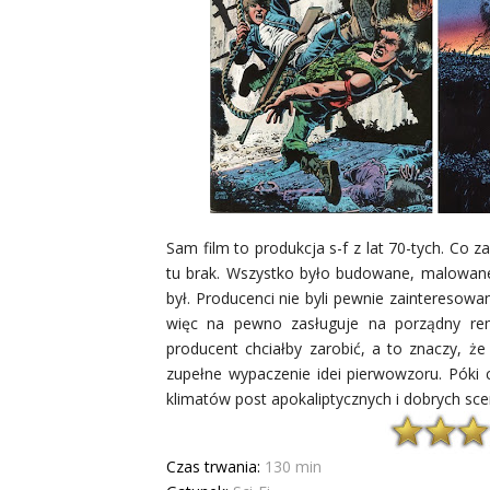
Sam film to produkcja s-f z lat 70-tych. Co
tu brak. Wszystko było budowane, malowane
był. Producenci nie byli pewnie zainteresowan
więc na pewno zasługuje na porządny rem
producent chciałby zarobić, a to znaczy, ż
zupełne wypaczenie idei pierwowzoru. Póki c
klimatów post apokaliptycznych i dobrych sc
Czas trwania:
130 min