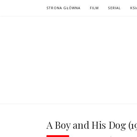
Skip
STRONA GŁÓWNA
FILM
SERIAL
KSI
to
content
PO NAPISAC
KOMIKS – KSIĄŻKA – KINO
A Boy and His Dog (1