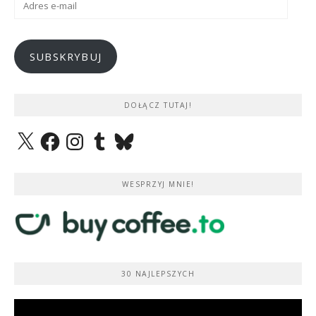
e-
mail
SUBSKRYBUJ
DOŁĄCZ TUTAJ!
X
Facebook
Instagram
Tumblr
Bluesky
WESPRZYJ MNIE!
30 NAJLEPSZYCH
Odtwarzacz