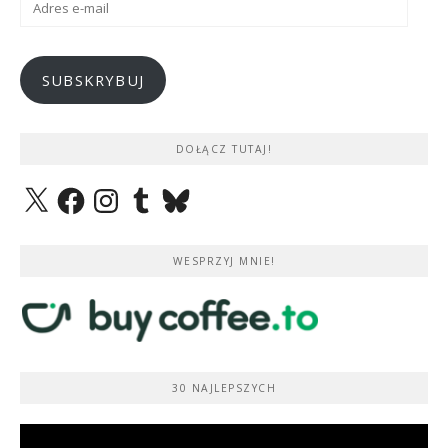
e-
mail
SUBSKRYBUJ
DOŁĄCZ TUTAJ!
X
Facebook
Instagram
Tumblr
Bluesky
WESPRZYJ MNIE!
30 NAJLEPSZYCH
Odtwarzacz