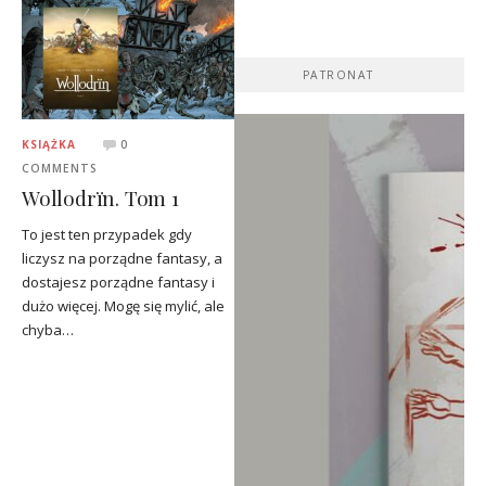
PATRONAT
KSIĄŻKA
0
COMMENTS
Wollodrïn. Tom 1
To jest ten przypadek gdy
liczysz na porządne fantasy, a
dostajesz porządne fantasy i
dużo więcej. Mogę się mylić, ale
chyba…