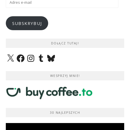
e-
mail
SUBSKRYBUJ
DOŁĄCZ TUTAJ!
X
Facebook
Instagram
Tumblr
Bluesky
WESPRZYJ MNIE!
30 NAJLEPSZYCH
Odtwarzacz