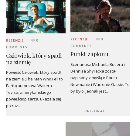
RECENZJE
0
RECENZJE
0
COMMENTS
COMMENTS
Punkt zapłonu
Człowiek, który spadł
na ziemię
Scenariusz Michaela Butlera i
Dennisa Shyracka został
Powieść Człowiek, który spadł
napisany z myślą o Paulu
na ziemię (The Man Who Fell to
Newmanie i Warrenie Oatsie. To
Earth) autorstwa Waltera
by było. Jednak jest…
Tevisa, amerykańskiego
powieściopisarza, ukazała się
po raz…
PATRONAT