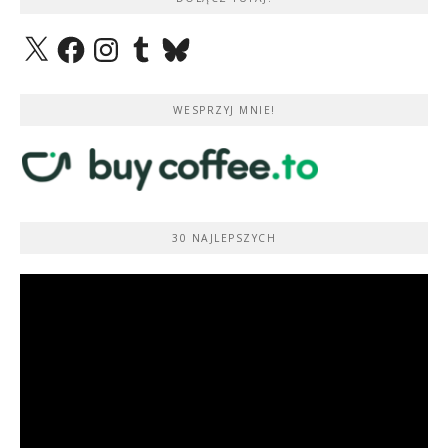
X
Facebook
Instagram
Tumblr
Bluesky
WESPRZYJ MNIE!
30 NAJLEPSZYCH
Odtwarzacz
video