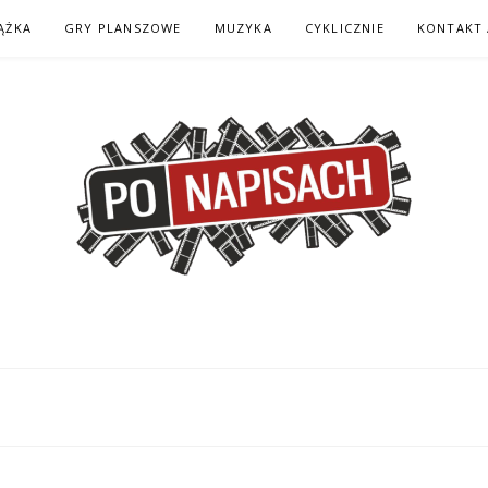
ĄŻKA
GRY PLANSZOWE
MUZYKA
CYKLICZNIE
KONTAKT 
H – KOMIKS – KSI