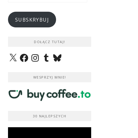
e-
mail
SUBSKRYBUJ
DOŁĄCZ TUTAJ!
X
Facebook
Instagram
Tumblr
Bluesky
WESPRZYJ MNIE!
30 NAJLEPSZYCH
Odtwarzacz
video