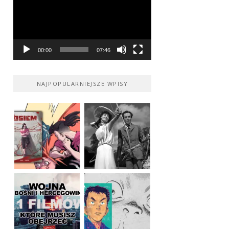
00:00
07:46
NAJPOPULARNIEJSZE WPISY