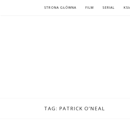
Skip
STRONA GŁÓWNA
FILM
SERIAL
KSI
to
content
PO NAPISAC
KOMIKS – KSIĄŻKA – KINO
TAG:
PATRICK O’NEAL