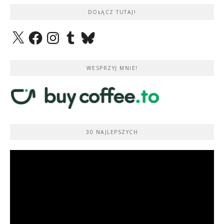
DOŁĄCZ TUTAJ!
X
Facebook
Instagram
Tumblr
Bluesky
WESPRZYJ MNIE!
30 NAJLEPSZYCH
Odtwarzacz
video