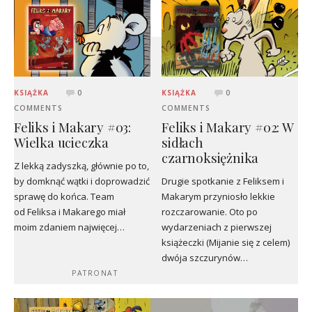
KSIĄŻKA
0
KSIĄŻKA
0
COMMENTS
COMMENTS
Feliks i Makary #03:
Feliks i Makary #02: W
Wielka ucieczka
sidłach
czarnoksiężnika
Z lekką zadyszką, głównie po to,
by domknąć wątki i doprowadzić
Drugie spotkanie z Feliksem i
sprawę do końca. Team
Makarym przyniosło lekkie
od Feliksa i Makarego miał
rozczarowanie. Oto po
moim zdaniem najwięcej…
wydarzeniach z pierwszej
książeczki (Mijanie się z celem)
dwója szczurynów…
PATRONAT