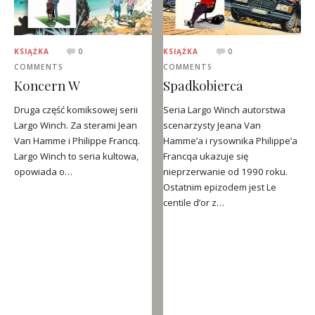
KSIĄŻKA
0
KSIĄŻKA
0
COMMENTS
COMMENTS
Koncern W
Spadkobierca
Druga część komiksowej serii
Seria Largo Winch autorstwa
Largo Winch. Za sterami Jean
scenarzysty Jeana Van
Van Hamme i Philippe Francq.
Hamme’a i rysownika Philippe’a
Largo Winch to seria kultowa,
Francqa ukazuje się
opowiada o…
nieprzerwanie od 1990 roku.
Ostatnim epizodem jest Le
centile d’or z…