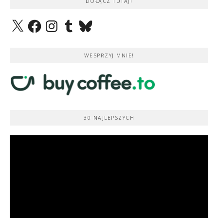
DOŁĄCZ TUTAJ!
X
Facebook
Instagram
Tumblr
Bluesky
WESPRZYJ MNIE!
30 NAJLEPSZYCH
Odtwarzacz
video