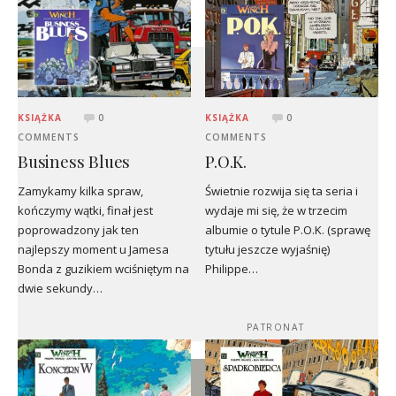
KSIĄŻKA
0
KSIĄŻKA
0
COMMENTS
COMMENTS
Business Blues
P.O.K.
Zamykamy kilka spraw,
Świetnie rozwija się ta seria i
kończymy wątki, finał jest
wydaje mi się, że w trzecim
poprowadzony jak ten
albumie o tytule P.O.K. (sprawę
najlepszy moment u Jamesa
tytułu jeszcze wyjaśnię)
Bonda z guzikiem wciśniętym na
Philippe…
dwie sekundy…
PATRONAT