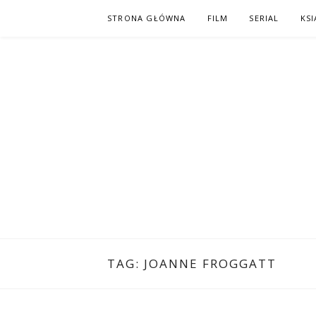
Skip
STRONA GŁÓWNA
FILM
SERIAL
KSI
to
content
PO NAPISAC
KOMIKS – KSIĄŻKA – KINO
TAG:
JOANNE FROGGATT