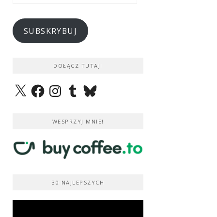
e-
mail
SUBSKRYBUJ
DOŁĄCZ TUTAJ!
X
Facebook
Instagram
Tumblr
Bluesky
WESPRZYJ MNIE!
30 NAJLEPSZYCH
Odtwarzacz
video