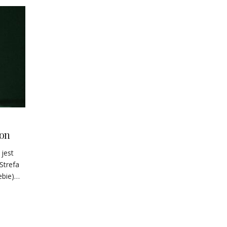
zon
 jest
Strefa
ebie)…