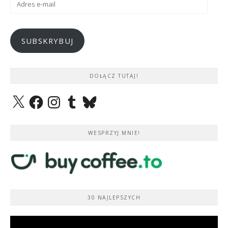
e-
mail
SUBSKRYBUJ
DOŁĄCZ TUTAJ!
X
Facebook
Instagram
Tumblr
Bluesky
WESPRZYJ MNIE!
30 NAJLEPSZYCH
Odtwarzacz