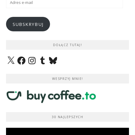
e-
mail
SUBSKRYBUJ
DOŁĄCZ TUTAJ!
X
Facebook
Instagram
Tumblr
Bluesky
WESPRZYJ MNIE!
30 NAJLEPSZYCH
Odtwarzacz