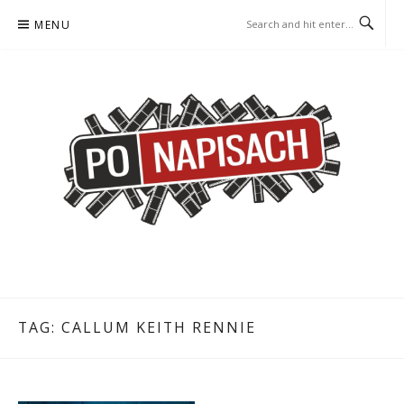
Skip
MENU
to
content
PO NAPISACH – KOMIKS –
KOMIKS – KSIĄŻKA – KINO
KSIĄŻKA – KINO
TAG:
CALLUM KEITH RENNIE