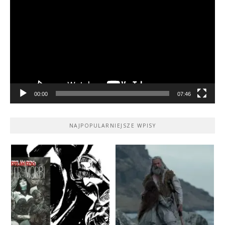
video
00:00
07:46
NAJPOPULARNIEJSZE WPISY