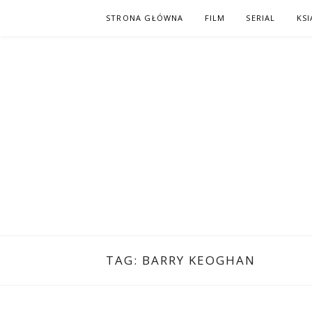
Skip
STRONA GŁÓWNA
FILM
SERIAL
KSI
to
content
PO NAPISAC
KOMIKS – KSIĄŻKA – KINO
TAG:
BARRY KEOGHAN