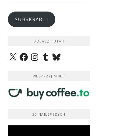
e-
mail
SUBSKRYBUJ
DOŁĄCZ TUTAJ!
X
Facebook
Instagram
Tumblr
Bluesky
WESPRZYJ MNIE!
30 NAJLEPSZYCH
Odtwarzacz
video