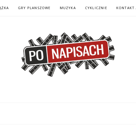
ĄŻKA
GRY PLANSZOWE
MUZYKA
CYKLICZNIE
KONTAKT 
H – KOMIKS – KSI