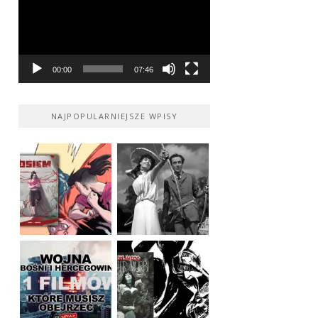
00:00
07:46
NAJPOPULARNIEJSZE WPISY