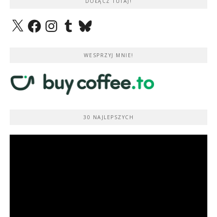
DOŁĄCZ TUTAJ!
X
Facebook
Instagram
Tumblr
Bluesky
WESPRZYJ MNIE!
30 NAJLEPSZYCH
Odtwarzacz
video