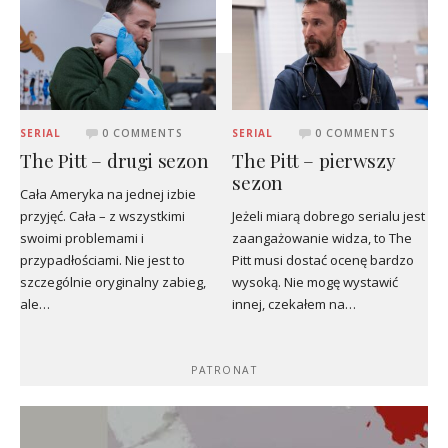
SERIAL
0 COMMENTS
SERIAL
0 COMMENTS
The Pitt – drugi sezon
The Pitt – pierwszy
sezon
Cała Ameryka na jednej izbie
przyjęć. Cała – z wszystkimi
Jeżeli miarą dobrego serialu jest
swoimi problemami i
zaangażowanie widza, to The
przypadłościami. Nie jest to
Pitt musi dostać ocenę bardzo
szczególnie oryginalny zabieg,
wysoką. Nie mogę wystawić
ale…
innej, czekałem na…
PATRONAT