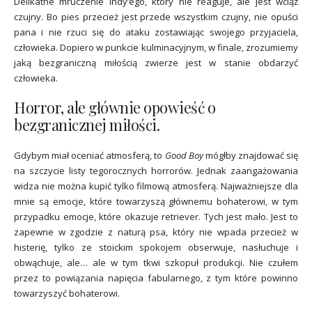
Delikatne mruczenie Indy’ego, który nie reaguje, ale jest wciąż
czujny. Bo pies przecież jest przede wszystkim czujny, nie opuści
pana i nie rzuci się do ataku zostawiając swojego przyjaciela,
człowieka. Dopiero w punkcie kulminacyjnym, w finale, zrozumiemy
jaką bezgraniczną miłością zwierze jest w stanie obdarzyć
człowieka.
Horror, ale głównie opowieść o
bezgranicznej miłości.
Gdybym miał oceniać atmosferą, to
Good Boy
mógłby znajdować się
na szczycie listy tegorocznych horrorów. Jednak zaangażowania
widza nie można kupić tylko filmową atmosferą. Najważniejsze dla
mnie są emocje, które towarzyszą głównemu bohaterowi, w tym
przypadku emocje, które okazuje retriever. Tych jest mało. Jest to
zapewne w zgodzie z naturą psa, który nie wpada przecież w
histerię, tylko ze stoickim spokojem obserwuje, nasłuchuje i
obwąchuje, ale… ale w tym tkwi szkopuł produkcji. Nie czułem
przez to powiązania napięcia fabularnego, z tym które powinno
towarzyszyć bohaterowi.