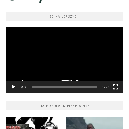
30 NAJLEPSZYCH
Odtwarzacz
video
00:00
07:46
NAJPOPULARNIEJSZE WPISY