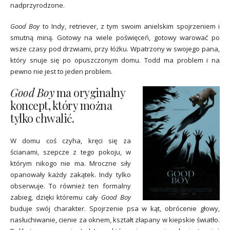
nadprzyrodzone.
Good Boy
to Indy, retriever, z tym swoim anielskim spojrzeniem i
smutną miną. Gotowy na wiele poświęceń, gotowy warować po
wsze czasy pod drzwiami, przy łóżku. Wpatrzony w swojego pana,
który snuje się po opuszczonym domu. Todd ma problem i na
pewno nie jest to jeden problem.
Good Boy
ma oryginalny
koncept, który można
tylko chwalić.
W domu coś czyha, kręci się za
ścianami, szepcze z tego pokoju, w
którym nikogo nie ma. Mroczne siły
opanowały każdy zakątek. Indy tylko
obserwuje. To również ten formalny
zabieg, dzięki któremu cały
Good Boy
buduje swój charakter. Spojrzenie psa w kąt, obrócenie głowy,
nasłuchiwanie, cienie za oknem, kształt złapany w kiepskie światło.