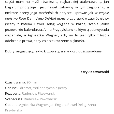
części mam na myśli również tą najbardziej utalentowaną. Jan
Englert hipnotyzuje i jest nawet zabawny w tym zagubieniu, a
niektóre sceny jego małżeńskich potyczek (prawie jak w
Wojnie
państwa Rose
Danny’ego DeVito) mogą przyprawić o zawrót głowy
(sceny z kotem). Paweł Deląg wygląda w każdej scenie jakby
pozował do kalendarza, Anna Przybylska w każdym ujęciu wypada
wspaniale, a Agnieszka Wagner, ech, no tu jest tylko miłość i
odebranie prawa jazdy za przekroczenie piękności.
Dobry, angażujący, lekko kiczowaty, ale w kiczu dość świadomy.
Patryk Karwowski
Czas trwania:
95 min
Gatunek:
dramat, thriller psychologiczny
Reżyseria:
Radosław Piwowarski
Scenariusz:
Radosław Piwowarski
Obsada:
Agnieszka Wagner, Jan Englert, Paweł Deląg, Anna
Przybylska