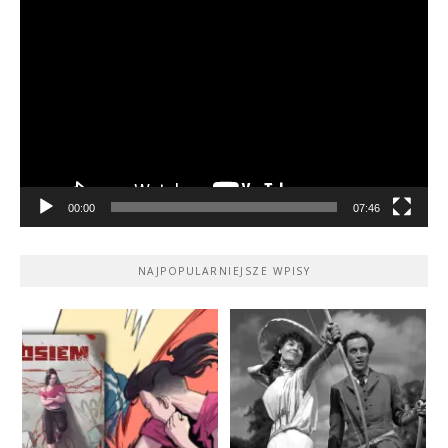
Odtwarzacz
video
00:00
07:46
NAJPOPULARNIEJSZE WPISY