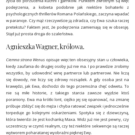
życia do porzucenia kuchni i garnków. Punktem zwrotnym są więc
podejrzenia, a kobieta podobnie jak niektóre bohaterki z
psychologicznych thrillerów Romana Polańskiego, zaczyna wpadać
w paranoje. Czy mąż rzeczywiście ją zdradza, czy Ewa szuka raczej
pretekstu? Faktem jest, że podejrzenia zamieniają się w obsesję.
Stąd już prosta droga do szaleństwa.
Agnieszka Wagner, królowa.
Ciemna strona Wenus
opisuje więc ten obsesyjny stan u człowieka,
kiedy zaufania do drugiej osoby już nie ma. I po prawdzie zrobimy
wszystko, by udowodnić winę partnerce lub partnerowi. Nie liczą
się dowody, nie liczy się zdrowy rozsądek. A gdy osoba jest na
krawędzi, jak Ewa, dochodzi do tego przemożna chęć odwetu. To
nie są miłe historie, z takiego starcia zawsze wyjdzie ktoś
poraniony. Ewa ma krótki lont, ciężko jej się opanować, na zmianę
próbuje zbliżyć się do męża i chyba ratować związek i jednocześnie
torpeduje go kolejnymi oskarżeniami. Spotyka się z dziewczyną,
która twierdzi że jest kochanką Maxa. Widz już nie jest pewny, czy
uczestniczy w czymś realnym, czy też niektóre sekwencje są raczej
wytworem poharatanej wyobraźni pięknej Ewy.