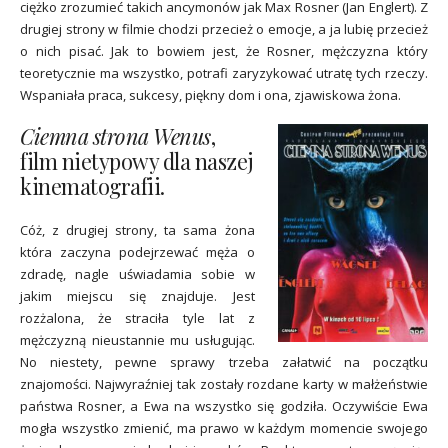
ciężko zrozumieć takich ancymonów jak Max Rosner (Jan Englert). Z
drugiej strony w filmie chodzi przecież o emocje, a ja lubię przecież
o nich pisać. Jak to bowiem jest, że Rosner, mężczyzna który
teoretycznie ma wszystko, potrafi zaryzykować utratę tych rzeczy.
Wspaniała praca, sukcesy, piękny dom i ona, zjawiskowa żona.
Ciemna strona Wenus
,
film nietypowy dla naszej
kinematografii.
Cóż, z drugiej strony, ta sama żona
która zaczyna podejrzewać męża o
zdradę, nagle uświadamia sobie w
jakim miejscu się znajduje. Jest
rozżalona, że straciła tyle lat z
mężczyzną nieustannie mu usługując.
No niestety, pewne sprawy trzeba załatwić na początku
znajomości. Najwyraźniej tak zostały rozdane karty w małżeństwie
państwa Rosner, a Ewa na wszystko się godziła. Oczywiście Ewa
mogła wszystko zmienić, ma prawo w każdym momencie swojego