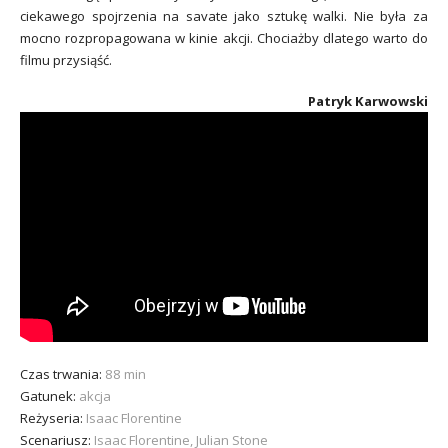
ciekawego spojrzenia na savate jako sztukę walki. Nie była za
mocno rozpropagowana w kinie akcji. Chociażby dlatego warto do
filmu przysiąść.
Patryk Karwowski
Czas trwania:
88 min
Gatunek:
akcja
Reżyseria:
Isaac Florentine
Scenariusz:
Isaac Florentine, Julian Stone