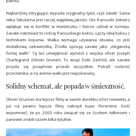
patosu.
Najbardziej intrygująco wypada oryginalny tytuł, czyli
Savate
. Sama
nitka fabularna jest raczej wątpliwej jakości. Oto francuski żołnierz
wplątuje się w konflikt w miasteczku i bierze udział w turnieju.
Savate natomiast to rodzaj francuskiego boksu. Łączy ideę boksu z
technikami kopania. Walka wymaga używania obuwia, co jest
dodatkową ciekawostką. Źródła opisują savate jako „elegancką
formę walki”. Tą też umiejętność wyniósł z wojska oficer Joseph
Charlegrand (Olivier Gruner). To wciąż Dziki Zachód, ale savate
przyda się Josephowi przede wszystkim. Potrafi rozbroić
przeciwnika, a na arenie walki jest niepokonany.
Solidny schemat, ale popada w śmieszność.
Olivier Grunner ma lepsze filmy w swoim dorobku (choć niewiele), a
już na pewno lepsze filmy nakręcił Isaac Florentine. Dość
wspomnieć, że po 2000 roku związał się ze Scottem Adkinsem i
panowie zrobili razem kilka tytułów.