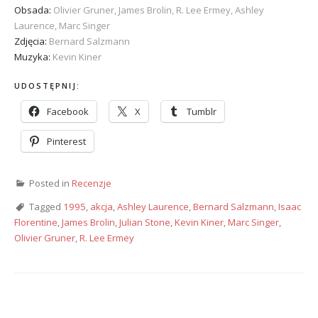
Obsada:
Olivier Gruner, James Brolin, R. Lee Ermey, Ashley
Laurence, Marc Singer
Zdjęcia:
Bernard Salzmann
Muzyka:
Kevin Kiner
UDOSTĘPNIJ:
Facebook
X
Tumblr
Pinterest
Posted in
Recenzje
Tagged
1995
,
akcja
,
Ashley Laurence
,
Bernard Salzmann
,
Isaac
Florentine
,
James Brolin
,
Julian Stone
,
Kevin Kiner
,
Marc Singer
,
Olivier Gruner
,
R. Lee Ermey