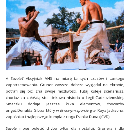
A
Savate
? Akcyjniak VHS na miarę tamtych czasów i tamtego
zapotrzebowania. Gruner zawsze dobrze wyglądał na ekranie,
potrafi się bić, zna swoje możliwości. Tutaj kuleje scenariusz,
chociaż za całością stoi ciekawa historia o Legii Cudzoziemskiej.
Smaczku dodaje jeszcze kilka elementów, chociażby
angaż Donalda Gibba, który w
Krwawym sporcie
grał Raya Jacksona,
zapaśnika i najlepszego kumpla z ringu Franka Duxa (JCVD)
Savate
mogę polecić chyba tylko dla nostalgii, Grunera i dla