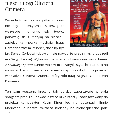
pięści i nogi Oliviera
Grunera.
Wypada to jednak wszystko z torów,
niekiedy autentycznie śmieszą te
wszystkie momenty, gdy twórcy
porywają się z motyką na słońce i
zaciekle tą motyką machają. Isaac
Florentine zatem, reżyser, chciałby być
jak Sergio Corbucci (obawiam się nawet, że przez myśl przeszedł
mu Sergio Leone). Wykorzystuje znany i lubiany wówczas schemat
z
Krwawego sportu
(turniej walk w mieszanych stylach) i narzuca na
wszystko kostium westernu. To może i by przeszło, bo ma przecież
w składzie Oliviera Grunera, który robi tutaj za Jean Claude Van
Damme’a.
Ten sam western, kręcony tak bardzo zapalczywie w stylu
spaghetti próbuje udawać jeszcze kilka rzeczy. Zaangażowany do
projektu kompozytor Kevin Kiner leci na patentach Ennio
Morricone, a nastrój wkracza niekiedy na niebezpieczne pole