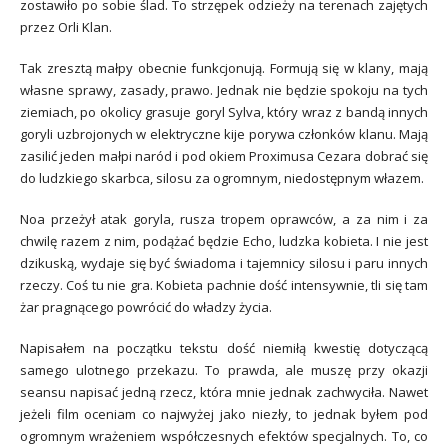
zostawiło po sobie ślad. To strzępek odzieży na terenach zajętych
przez Orli Klan.
Tak zresztą małpy obecnie funkcjonują. Formują się w klany, mają
własne sprawy, zasady, prawo. Jednak nie będzie spokoju na tych
ziemiach, po okolicy grasuje goryl Sylva, który wraz z bandą innych
goryli uzbrojonych w elektryczne kije porywa członków klanu. Mają
zasilić jeden małpi naród i pod okiem Proximusa Cezara dobrać się
do ludzkiego skarbca, silosu za ogromnym, niedostępnym włazem.
Noa przeżył atak goryla, rusza tropem oprawców, a za nim i za
chwilę razem z nim, podążać będzie Echo, ludzka kobieta. I nie jest
dzikuską, wydaje się być świadoma i tajemnicy silosu i paru innych
rzeczy. Coś tu nie gra. Kobieta pachnie dość intensywnie, tli się tam
żar pragnącego powrócić do władzy życia.
Napisałem na początku tekstu dość niemiłą kwestię dotyczącą
samego ulotnego przekazu. To prawda, ale muszę przy okazji
seansu napisać jedną rzecz, która mnie jednak zachwyciła. Nawet
jeżeli film oceniam co najwyżej jako niezły, to jednak byłem pod
ogromnym wrażeniem współczesnych efektów specjalnych. To, co