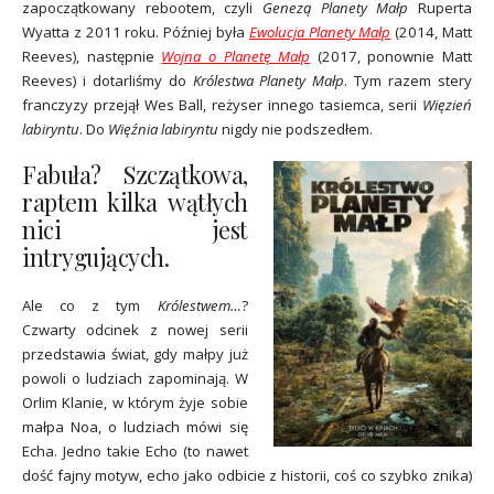
zapoczątkowany rebootem, czyli
Genezą Planety Małp
Ruperta
Wyatta z 2011 roku. Później była
Ewolucja Planety Małp
(2014, Matt
Reeves), następnie
Wojna o Planetę Małp
(2017, ponownie Matt
Reeves) i dotarliśmy do
Królestwa Planety Małp
. Tym razem stery
franczyzy przejął Wes Ball, reżyser innego tasiemca, serii
Więzień
labiryntu
. Do
Więźnia labiryntu
nigdy nie podszedłem.
Fabuła? Szczątkowa,
raptem kilka wątłych
nici jest
intrygujących.
Ale co z tym
Królestwem…
?
Czwarty odcinek z nowej serii
przedstawia świat, gdy małpy już
powoli o ludziach zapominają. W
Orlim Klanie, w którym żyje sobie
małpa Noa, o ludziach mówi się
Echa. Jedno takie Echo (to nawet
dość fajny motyw, echo jako odbicie z historii, coś co szybko znika)