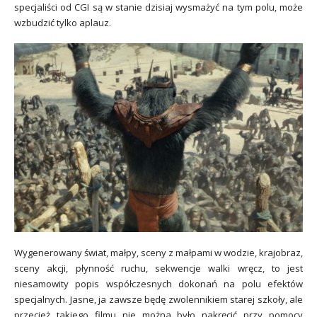
specjaliści od CGI są w stanie dzisiaj wysmażyć na tym polu, może
wzbudzić tylko aplauz.
Wygenerowany świat, małpy, sceny z małpami w wodzie, krajobraz,
sceny akcji, płynność ruchu, sekwencje walki wręcz, to jest
niesamowity popis współczesnych dokonań na polu efektów
specjalnych. Jasne, ja zawsze będę zwolennikiem starej szkoły, ale
przecież takiego filmu nie można było nakręcić przy pomocy