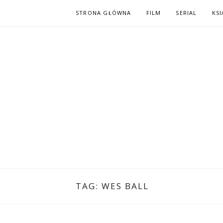
Skip
STRONA GŁÓWNA
FILM
SERIAL
KSI
to
content
PO NAPISAC
KOMIKS – KSIĄŻKA – KINO
TAG:
WES BALL