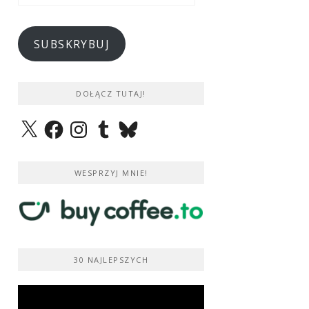
e-
mail
SUBSKRYBUJ
DOŁĄCZ TUTAJ!
X
Facebook
Instagram
Tumblr
Bluesky
WESPRZYJ MNIE!
30 NAJLEPSZYCH
Odtwarzacz
video