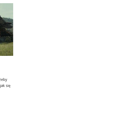
żeby
jak się