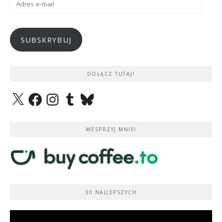
e-
mail
SUBSKRYBUJ
DOŁĄCZ TUTAJ!
X
Facebook
Instagram
Tumblr
Bluesky
WESPRZYJ MNIE!
30 NAJLEPSZYCH
Odtwarzacz