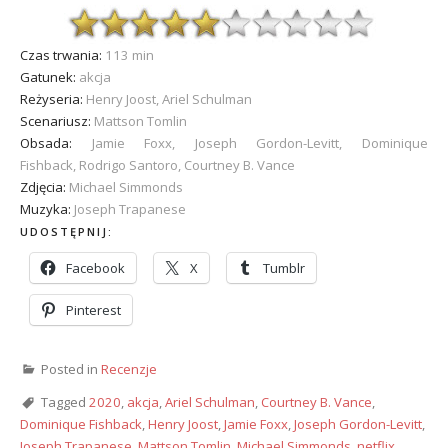
Czas trwania:
113 min
Gatunek:
akcja
Reżyseria:
Henry Joost, Ariel Schulman
Scenariusz:
Mattson Tomlin
Obsada:
Jamie Foxx, Joseph Gordon-Levitt, Dominique
Fishback, Rodrigo Santoro, Courtney B. Vance
Zdjęcia:
Michael Simmonds
Muzyka:
Joseph Trapanese
UDOSTĘPNIJ:
Facebook
X
Tumblr
Pinterest
Posted in
Recenzje
Tagged
2020
,
akcja
,
Ariel Schulman
,
Courtney B. Vance
,
Dominique Fishback
,
Henry Joost
,
Jamie Foxx
,
Joseph Gordon-Levitt
,
Joseph Trapanese
,
Mattson Tomlin
,
Michael Simmonds
,
netflix
,