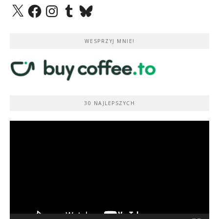
X
Facebook
Instagram
Tumblr
Bluesky
WESPRZYJ MNIE!
30 NAJLEPSZYCH
Odtwarzacz
video