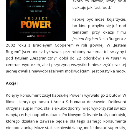
skoro to Netflix, który sci-fi
traktuje jak fast food.”
Fabułę być może kojarzycie,
bo kino pochyliło się już nad
tematem przy okazji filmu
Jestem Bogiem
Neila Burgera z
2002 roku z Bradleyem Cooperem w roli głównej. W „Jestem
Bogiem” (scenariusz był nawet przerobiony na serial telewizyjny i
pod tytułem „Bezgraniczny” dobił do 22 odcinków) i w
Power
w
centrum wydarzeń, ale i przyczyną wszystkich nieszczęść oraz tej
jednej chwili z niewyobrażalnymi możliwościami, jest pastylka mocy.
Akcja!
Kolejny konsument zażył kapsułkę Power i wyrwało go z butów. W
filmie Henry’ego Joosta i Ariela Schumana dosłownie. Delikwent
otrzymał super moc, stał się kuloodporny, więc wykorzystał świeżo
nabytą cechę i napadł na bank. Po Nowym Orleanie krąży narkotyk,
którego działanie zawsze będzie dla tego samego konsumenta
niespodzianką. Może stać się niewidzialny, może dostać super siły,