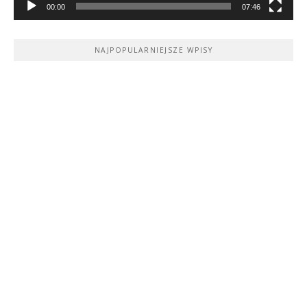
00:00
07:46
NAJPOPULARNIEJSZE WPISY