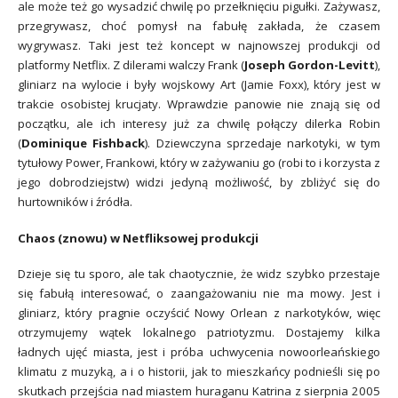
ale może też go wysadzić chwilę po przełknięciu pigułki. Zażywasz,
przegrywasz, choć pomysł na fabułę zakłada, że czasem
wygrywasz. Taki jest też koncept w najnowszej produkcji od
platformy Netflix. Z dilerami walczy Frank (
Joseph Gordon-Levitt
),
gliniarz na wylocie i były wojskowy Art (Jamie Foxx), który jest w
trakcie osobistej krucjaty. Wprawdzie panowie nie znają się od
początku, ale ich interesy już za chwilę połączy dilerka Robin
(
Dominique Fishback
). Dziewczyna sprzedaje narkotyki, w tym
tytułowy Power, Frankowi, który w zażywaniu go (robi to i korzysta z
jego dobrodziejstw) widzi jedyną możliwość, by zbliżyć się do
hurtowników i źródła.
Chaos (znowu) w Netfliksowej produkcji
Dzieje się tu sporo, ale tak chaotycznie, że widz szybko przestaje
się fabułą interesować, o zaangażowaniu nie ma mowy. Jest i
gliniarz, który pragnie oczyścić Nowy Orlean z narkotyków, więc
otrzymujemy wątek lokalnego patriotyzmu. Dostajemy kilka
ładnych ujęć miasta, jest i próba uchwycenia nowoorleańskiego
klimatu z muzyką, a i o historii, jak to mieszkańcy podnieśli się po
skutkach przejścia nad miastem huraganu Katrina z sierpnia 2005