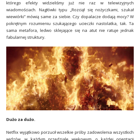
którego efekty widzieliśmy już nie raz w telewizyjnych
wiadomościach. Nagłówki typu „Rozciął się nożyczkami, szukał
wiewiórki” mówią same za siebie. Czy dopalacze dodają mocy? W
pokrętnym rozumieniu szukającego ucieczki nastolatka, tak. Ta
sama metafora, ledwo sklejające się na atut nie ratuje jednak
fabularnej struktury.
Dużo za dużo.
Netflix wyjątkowo porzucił wszelkie próby zadowolenia wszystkich
widzów, w każdym przedziale wiekowym, o każdej orientacji