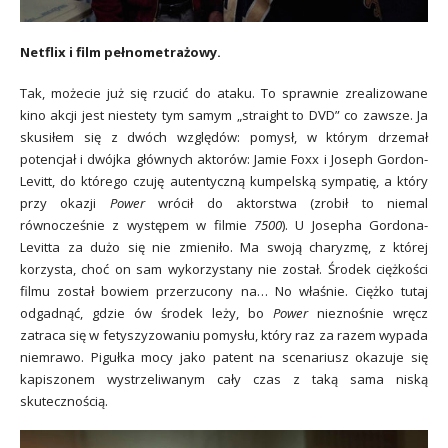
Netflix i film pełnometrażowy.
Tak, możecie już się rzucić do ataku. To sprawnie zrealizowane
kino akcji jest niestety tym samym „straight to DVD” co zawsze. Ja
skusiłem się z dwóch względów: pomysł, w którym drzemał
potencjał i dwójka głównych aktorów: Jamie Foxx i Joseph Gordon-
Levitt, do którego czuję autentyczną kumpelską sympatię, a który
przy okazji
Power
wrócił do aktorstwa (zrobił to niemal
równocześnie z występem w filmie
7500
). U Josepha Gordona-
Levitta za dużo się nie zmieniło. Ma swoją charyzmę, z której
korzysta, choć on sam wykorzystany nie został. Środek ciężkości
filmu został bowiem przerzucony na… No właśnie. Ciężko tutaj
odgadnąć, gdzie ów środek leży, bo
Power
nieznośnie wręcz
zatraca się w fetyszyzowaniu pomysłu, który raz za razem wypada
niemrawo. Pigułka mocy jako patent na scenariusz okazuje się
kapiszonem wystrzeliwanym cały czas z taką sama niską
skutecznością.