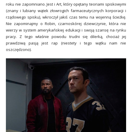
roku nie zapomniano. Jest i Art, który opętany teoriami spiskowymi
(znany i lubiany wątek złowrogich farmaceutycznych korporacji i
rządowego spisku), wkroczył jakiś czas temu na wojenną ścieżkę.
Nie zapominajmy o Robin, czarnoskórej dziewczynie, która nie
wierzy w system amerykańskiej edukacji i swoją szansę na rynku
pracy. Z tego właśnie powodu trudni się dilerką, chociaż jej
prawdziwą pasją jest rap (niestety i tego wątku nam nie
oszczędzono).