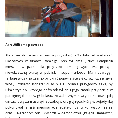
Ash Williams powraca.
Akcja serialu przenosi nas w przyszłość o 22 lata od wydarzeń
ukazanych w filmach Ramiego. Ash Williams (Bruce Campbell)
mieszka w parku dla przyczep kempingowych. Ma podłą i
niewdzięczną pracę w pobliskim supermarkecie. Ma nadwagę i
farbuje włosy na czarno by ukryć pojawiające się coraz liczniej siwe
włosy. Ponadto bohater dużo pije i uprawia przygodny seks, by
uśmierzyć ból, którego doświadczył on i jego zmarli przyjaciele w
pamiętnej chatce w głębi lasu. Po walecznym łowcy demonów z piłą
łańcuchową zamiast ręki, strzelbą w drugiej ręce, który w pojedynkę
pokonywał armię nieumarłych zostało już tylko wspomnienie
oraz… Necronomicon Ex-Mortis – demoniczna „księga umarłych”,