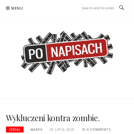
Skip
MENU
to
content
PO NAPISACH – KOMIKS –
KOMIKS – KSIĄŻKA – KINO
KSIĄŻKA – KINO
Wykluczeni kontra zombie.
SERIAL
MAREK
20 LIPCA 2020
0 COMMENTS