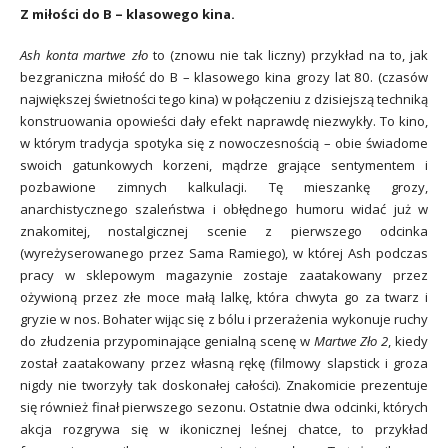
Z miłości do B – klasowego kina.
Ash konta martwe zło
to (znowu nie tak liczny) przykład na to, jak
bezgraniczna miłość do B – klasowego kina grozy lat 80. (czasów
największej świetności tego kina) w połączeniu z dzisiejszą techniką
konstruowania opowieści dały efekt naprawdę niezwykły. To kino,
w którym tradycja spotyka się z nowoczesnością – obie świadome
swoich gatunkowych korzeni, mądrze grające sentymentem i
pozbawione zimnych kalkulacji. Tę mieszankę grozy,
anarchistycznego szaleństwa i obłędnego humoru widać już w
znakomitej, nostalgicznej scenie z pierwszego odcinka
(wyreżyserowanego przez Sama Ramiego), w której Ash podczas
pracy w sklepowym magazynie zostaje zaatakowany przez
ożywioną przez złe moce małą lalkę, która chwyta go za twarz i
gryzie w nos. Bohater wijąc się z bólu i przerażenia wykonuje ruchy
do złudzenia przypominające genialną scenę w
Martwe Zło 2
, kiedy
został zaatakowany przez własną rękę (filmowy slapstick i groza
nigdy nie tworzyły tak doskonałej całości). Znakomicie prezentuje
się również finał pierwszego sezonu. Ostatnie dwa odcinki, których
akcja rozgrywa się w ikonicznej leśnej chatce, to przykład