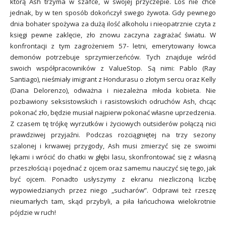
którą Ash trzyma w szafce, w swojej przyczepie. Los nie chce
jednak, by w ten sposób dokończył swego żywota. Gdy pewnego
dnia bohater spożywa za dużą ilość alkoholu i nieopatrznie czyta z
księgi pewne zaklęcie, zło znowu zaczyna zagrażać światu. W
konfrontacji z tym zagrożeniem 57- letni, emerytowany łowca
demonów potrzebuje sprzymierzeńców. Tych znajduje wśród
swoich współpracowników z ValueStop. Są nimi: Pablo (Ray
Santiago), nieśmiały imigrant z Hondurasu o złotym sercu oraz Kelly
(Dana Delorenzo), odważna i niezależna młoda kobieta. Nie
pozbawiony seksistowskich i rasistowskich odruchów Ash, chcąc
pokonać zło, będzie musiał najpierw pokonać własne uprzedzenia.
Z czasem tę trójkę wyrzutków i życiowych outsiderów połączą nici
prawdziwej przyjaźni. Podczas rozciągniętej na trzy sezony
szalonej i krwawej przygody, Ash musi zmierzyć się ze swoimi
lękami i wrócić do chatki w głębi lasu, skonfrontować się z własną
przeszłością i pojednać z ojcem oraz samemu nauczyć się tego, jak
być ojcem. Ponadto usłyszymy z ekranu niezliczoną liczbę
wypowiedzianych przez niego „sucharów”. Odprawi też rzeszę
nieumarłych tam, skąd przybyli, a piła łańcuchowa wielokrotnie
pójdzie w ruch!