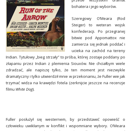
przede wszystkim dramat
bohatera i jego wyborów.
Szeregowy O’Meara (Rod
Steiger) to weteran wojsk
konfederacji. Po przegranej
bitwie pod Appomattox nie
zamierza się jednak poddać i
ucieka na zachód na tereny
Indian. Tytułowy „bieg strzały” to próba, której zostaje poddany po
złapaniu przez Indian z plemienia Siouxów. Nie chciałbym wiele
zdradzać, ale napiszę tylko, że ten moment jest niezwykle
dramatyczny i tylko utwierdził mnie w przekonaniu, że Fuller wie jak
trzymać widza na krawędzi fotela (zerknijcie jeszcze na recenzje
filmu
White Dog
).
Fuller posłużył się westernem, by przedstawić opowieść o
człowieku uwikłanym w konflikt i wspomniane wybory. O’Meara