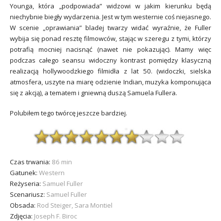
Younga, która „podpowiada” widzowi w jakim kierunku będą
niechybnie biegły wydarzenia.
Jest w tym westernie coś niejasnego.
W scenie „oprawiania” bladej twarzy widać wyraźnie, że Fuller
wybija się ponad resztę filmowców
, stając w szeregu z tymi, którzy
potrafią mocniej nacisnąć (nawet nie pokazując).
Mamy więc
podczas całego seansu widoczny kontrast pomiędzy klasyczną
realizacją hollywoodzkiego filmidła z lat 50. (widoczki, sielska
atmosfera, uszyte na miarę odzienie Indian, muzyka komponująca
się z akcją), a tematem i gniewną duszą Samuela Fullera.
Polubiłem tego twórcę jeszcze bardziej.
Czas trwania:
86 min
Gatunek:
Western
Reżyseria:
Samuel Fuller
Scenariusz:
Samuel Fuller
Obsada:
Rod Steiger, Sara Montiel
Zdjęcia:
Joseph F. Biroc