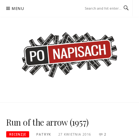
Skip
MENU
to
content
PO NAPISACH – KOMIKS –
KOMIKS – KSIĄŻKA – KINO
KSIĄŻKA – KINO
Run of the arrow (1957)
RECENZJE
PATRYK
27 KWIETNIA 2016
2