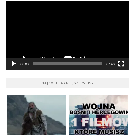
Odtwarzacz
video
00:00
07:46
NAJPOPULARNIEJSZE WPISY