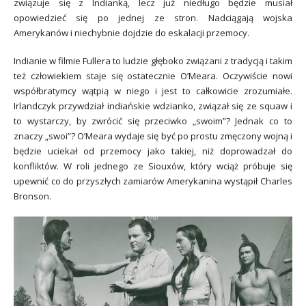
związuje się z Indianką, lecz już niedługo będzie musiał
opowiedzieć się po jednej ze stron. Nadciągają wojska
Amerykanów i niechybnie dojdzie do eskalacji przemocy.
Indianie w filmie Fullera to ludzie głęboko związani z tradycją i takim
też człowiekiem staje się ostatecznie O’Meara. Oczywiście nowi
współbratymcy wątpią w niego i jest to całkowicie zrozumiałe.
Irlandczyk przywdział indiańskie wdzianko, związał się ze squaw i
to wystarczy, by zwrócić się przeciwko „swoim”? Jednak co to
znaczy „swoi”? O’Meara wydaje się być po prostu zmęczony wojną i
będzie uciekał od przemocy jako takiej, niż doprowadzał do
konfliktów. W roli jednego ze Siouxów, który wciąż próbuje się
upewnić co do przyszłych zamiarów Amerykanina wystąpił Charles
Bronson.