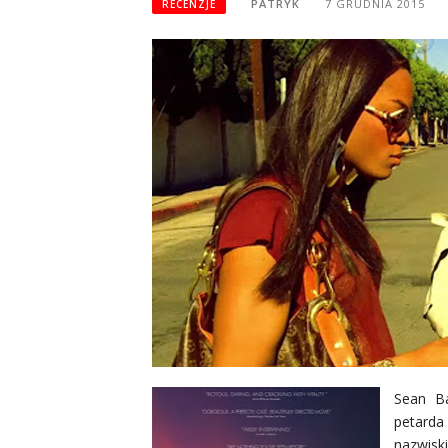
PATRYK
7 GRUDNIA 2015
RECENZJE
Sean Ba
petarda
nazwis