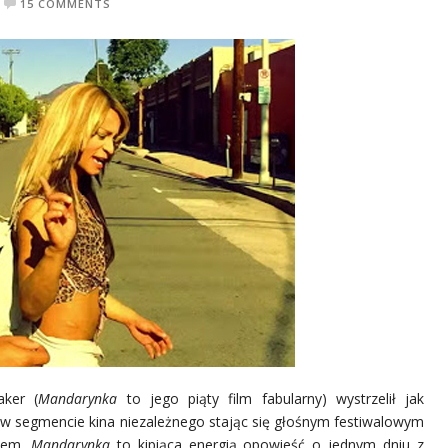
15 COMMENTS
ker (
Mandarynka
to jego piąty film fabularny) wystrzelił jak
 w segmencie kina niezależnego stając się głośnym festiwalowym
kiem.
Mandarynka
to kipiąca energią opowieść o jednym dniu z