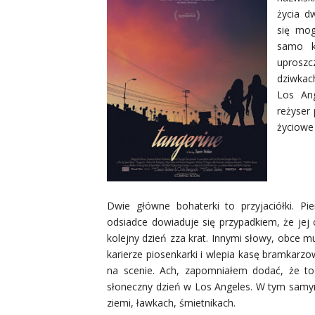
życia d
się mog
samo ko
uproszc
dziwkac
Los Ang
reżyser
życiowe
Dwie główne bohaterki to przyjaciółki. Pi
odsiadce dowiaduje się przypadkiem, że jej 
kolejny dzień zza krat. Innymi słowy, obce m
karierze piosenkarki i wlepia kasę bramkarz
na scenie. Ach, zapomniałem dodać, że to 
słoneczny dzień w Los Angeles. W tym samym 
ziemi, ławkach, śmietnikach.