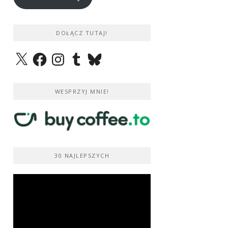
DOŁĄCZ TUTAJ!
X
Facebook
Instagram
Tumblr
Bluesky
WESPRZYJ MNIE!
30 NAJLEPSZYCH
Odtwarzacz
video