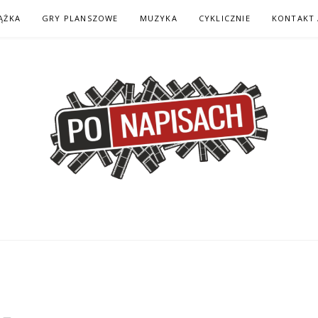
ĄŻKA
GRY PLANSZOWE
MUZYKA
CYKLICZNIE
KONTAKT 
H – KOMIKS – KSI