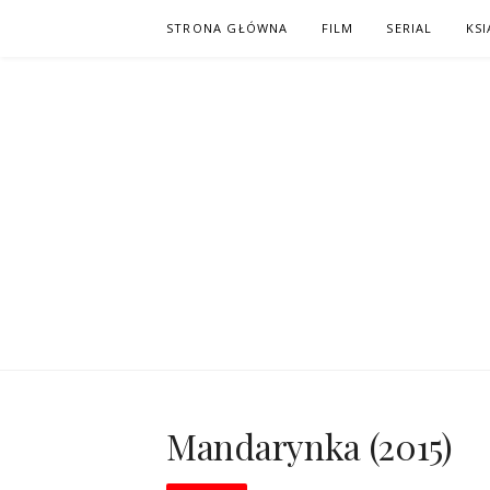
Skip
STRONA GŁÓWNA
FILM
SERIAL
KSI
to
content
PO NAPISAC
KOMIKS – KSIĄŻKA – KINO
Mandarynka (2015)