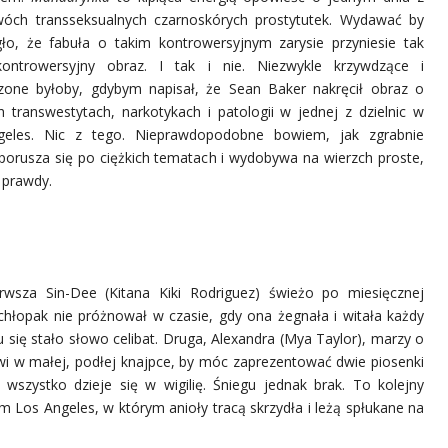
wóch transseksualnych czarnoskórych prostytutek. Wydawać by
ło, że fabuła o takim kontrowersyjnym zarysie przyniesie tak
ntrowersyjny obraz. I tak i nie. Niezwykle krzywdzące i
zone byłoby, gdybym napisał, że Sean Baker nakręcił obraz o
h transwestytach, narkotykach i patologii w jednej z dzielnic w
eles. Nic z tego. Nieprawdopodobne bowiem, jak zgrabnie
 porusza się po ciężkich tematach i wydobywa na wierzch proste,
 prawdy.
erwsza Sin-Dee (Kitana Kiki Rodriguez) świeżo po miesięcznej
chłopak nie próżnował w czasie, gdy ona żegnała i witała każdy
u się stało słowo celibat. Druga, Alexandra (Mya Taylor), marzy o
owi w małej, podłej knajpce, by móc zaprezentować dwie piosenki
wszystko dzieje się w wigilię. Śniegu jednak brak. To kolejny
Los Angeles, w którym anioły tracą skrzydła i leżą spłukane na