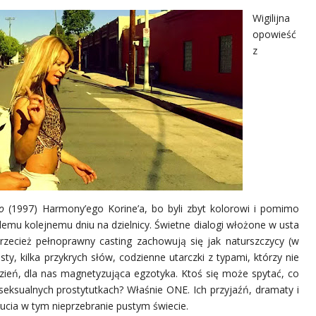
Wigilijna
opowieść
z
o
(1997) Harmony’ego Korine’a, bo byli zbyt kolorowi i pomimo
demu kolejnemu dniu na dzielnicy. Świetne dialogi włożone w usta
rzecież pełnoprawny casting zachowują się jak naturszczycy (w
ty, kilka przykrych słów, codzienne utarczki z typami, którzy nie
dzień, dla nas magnetyzująca egzotyka. Ktoś się może spytać, co
seksualnych prostytutkach? Właśnie ONE. Ich przyjaźń, dramaty i
ucia w tym nieprzebranie pustym świecie.