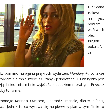
Dla Seana
Bakera
nie jest
bowiem
ważna ich
płeć.
Pragnie
pokazać,
że
 radzi pomimo huraganu przykrych wydarzeń.
Mandarynka
to także
czółkiem dla mniejszości są Stany Zjednoczone. Tu wszystko jest
yją. I niech nikt mi nie wyjeżdża z upadkiem moralnym. Przecież
oby to formę.
onego Korine’a. Owszem, kloszardzi, menele, dilerzy, alfonsi,
ce. Jednak to co wysuwa się na pierwszy plan w tym filmie to