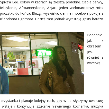
Spike’a Lee.
K
olory w kadrach są zresztą podobne. Ciepłe barwy,
eksykanie, Afroamerykanie, Azjaci. Jeden wielonarodowy miks
d początku do końca. Bluzgi, wyzwiska, ciemne motelowe pokoje z
ać sodoma i gomora. Gdzieś tam jednak wyrastają gesty bardzo
Podobnie
jak z
obrazem
jest
również z
warstwą
przystanku i planuje kolejny ruch, gdy w tle słyszymy uwerturę
wstaje i kontynuuje szukanie niewiernego kochanka, muzyka