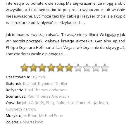
interesuje co bohaterowie robią. Ma się wrażenie, że mogą zrobić
wszystko, a i tak będzie im to po prostu wybaczone lub właśnie
niezauważone. Być może taki był zabieg i reżyser chciał się skupić
na strukturze oddziaływań międzyludzkich…
Jak to mam w zwyczaju pisać… To wciąż niezły film :). Wciągający jak
wir morski początek, ciekawe kreacje aktorskie, Genialny epizod
Philipa Seymura Hoffmana i Las Vegas, w którym nie da się wygrać,
i nie chodzi tu wcale o pieniądze…
Czas trwania:
102 min
Gatunek:
Dramat, Kryminał, Thriller
Reżyseria:
Paul Thomas Anderson
Scenariusz:
Paul Thomas Anderson
Obsada:
John C. Reilly, Philip Baker Hall, Samuel L. Jackson,
Gwyneth Paltrow
Muzyka:
Jon Brion, Michael Penn
Zdjęcia:
Robert Elswit