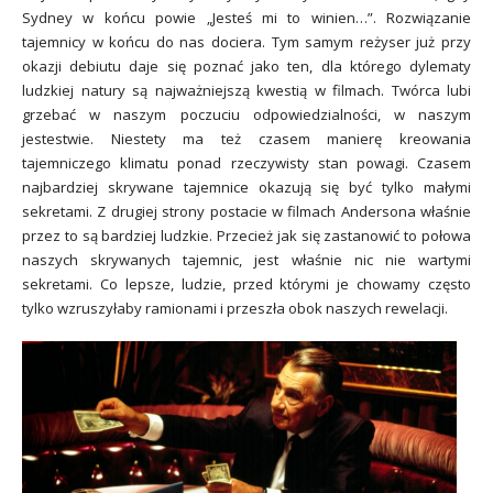
Sydney w końcu powie „Jesteś mi to winien…”. Rozwiązanie
tajemnicy w końcu do nas dociera. Tym samym reżyser już przy
okazji debiutu daje się poznać jako ten, dla którego dylematy
ludzkiej natury są najważniejszą kwestią w filmach. Twórca lubi
grzebać w naszym poczuciu odpowiedzialności, w naszym
jestestwie. Niestety ma też czasem manierę kreowania
tajemniczego klimatu ponad rzeczywisty stan powagi. Czasem
najbardziej skrywane tajemnice okazują się być tylko małymi
sekretami. Z drugiej strony postacie w filmach Andersona właśnie
przez to są bardziej ludzkie. Przecież jak się zastanowić to połowa
naszych skrywanych tajemnic, jest właśnie nic nie wartymi
sekretami. Co lepsze, ludzie, przed którymi je chowamy często
tylko wzruszyłaby ramionami i przeszła obok naszych rewelacji.