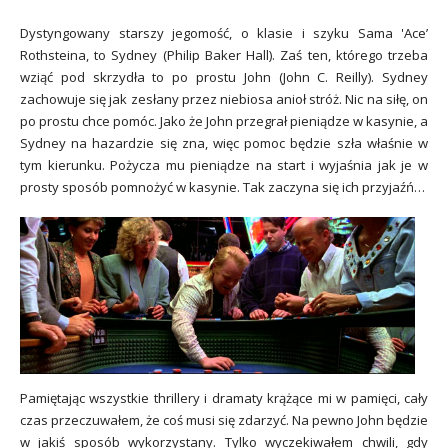
Dystyngowany starszy jegomość, o klasie i szyku Sama 'Ace’
Rothsteina, to Sydney (Philip Baker Hall). Zaś ten, którego trzeba
wziąć pod skrzydła to po prostu John (John C. Reilly). Sydney
zachowuje się jak zesłany przez niebiosa anioł stróż. Nic na siłę, on
po prostu chce pomóc. Jako że John przegrał pieniądze w kasynie, a
Sydney na hazardzie się zna, więc pomoc będzie szła właśnie w
tym kierunku. Pożycza mu pieniądze na start i wyjaśnia jak je w
prosty sposób pomnożyć w kasynie. Tak zaczyna się ich przyjaźń…
Pamiętając wszystkie thrillery i dramaty krążące mi w pamięci, cały
czas przeczuwałem, że coś musi się zdarzyć. Na pewno John będzie
w jakiś sposób wykorzystany. Tylko wyczekiwałem chwili, gdy