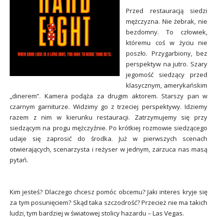
Przed restauracją siedzi
mężczyzna. Nie żebrak, nie
bezdomny. To człowiek,
któremu coś w życiu nie
poszło. Przygarbiony, bez
perspektyw na jutro. Szary
jegomość siedzący przed
klasycznym, amerykańskim
„dinerem”. Kamera podąża za drugim aktorem. Starszy pan w
czarnym garniturze. Widzimy go z trzeciej perspektywy. Idziemy
razem z nim w kierunku restauracji. Zatrzymujemy się przy
siedzącym na progu mężczyźnie. Po krótkiej rozmowie siedzącego
udaje się zaprosić do środka. Już w pierwszych scenach
otwierających, scenarzysta i reżyser w jednym, zarzuca nas masą
pytań.
Kim jesteś? Dlaczego chcesz pomóc obcemu? Jaki interes kryje się
za tym posunięciem? Skąd taka szczodrość? Przecież nie ma takich
ludzi, tym bardziej w światowej stolicy hazardu – Las Vegas.