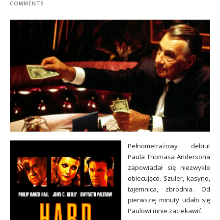
COMMENTS
Pełnometrażowy debiut
Paula Thomasa Andersona
zapowiadał się niezwykle
obiecująco. Szuler, kasyno,
tajemnica, zbrodnia. Od
pierwszej minuty udało się
Paulowi mnie zaciekawić.