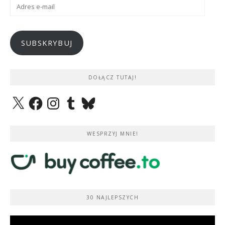
Adres
e-
mail
SUBSKRYBUJ
DOŁĄCZ TUTAJ!
X
Facebook
Instagram
Tumblr
Bluesky
WESPRZYJ MNIE!
30 NAJLEPSZYCH
Odtwarzacz