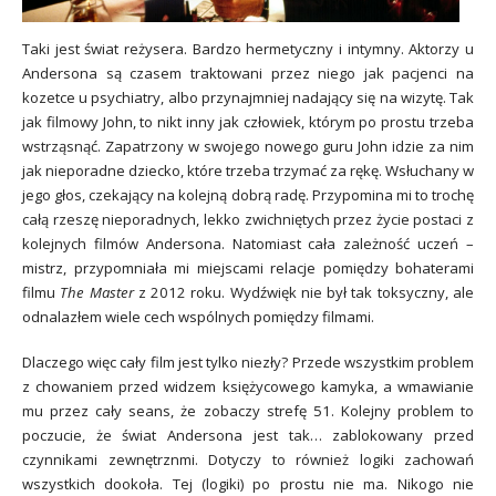
Taki jest świat reżysera. Bardzo hermetyczny i intymny. Aktorzy u
Andersona są czasem traktowani przez niego jak pacjenci na
kozetce u psychiatry, albo przynajmniej nadający się na wizytę. Tak
jak filmowy John, to nikt inny jak człowiek, którym po prostu trzeba
wstrząsnąć. Zapatrzony w swojego nowego guru John idzie za nim
jak nieporadne dziecko, które trzeba trzymać za rękę. Wsłuchany w
jego głos, czekający na kolejną dobrą radę. Przypomina mi to trochę
całą rzeszę nieporadnych, lekko zwichniętych przez życie postaci z
kolejnych filmów Andersona. Natomiast cała zależność uczeń –
mistrz, przypomniała mi miejscami relacje pomiędzy bohaterami
filmu
The Master
z 2012 roku. Wydźwięk nie był tak toksyczny, ale
odnalazłem wiele cech wspólnych pomiędzy filmami.
Dlaczego więc cały film jest tylko niezły? Przede wszystkim problem
z chowaniem przed widzem księżycowego kamyka, a wmawianie
mu przez cały seans, że zobaczy strefę 51. Kolejny problem to
poczucie, że świat Andersona jest tak… zablokowany przed
czynnikami zewnętrznmi. Dotyczy to również logiki zachowań
wszystkich dookoła. Tej (logiki) po prostu nie ma. Nikogo nie