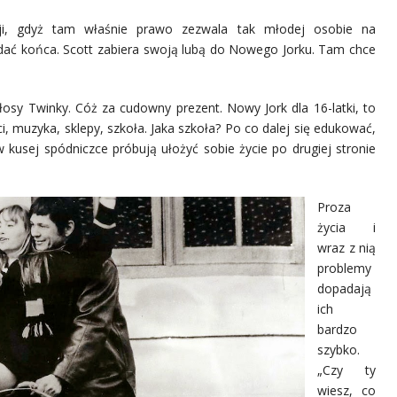
ji, gdyż tam właśnie prawo zezwala tak młodej osobie na
dać końca. Scott zabiera swoją lubą do Nowego Jorku. Tam chce
osy Twinky. Cóż za cudowny prezent. Nowy Jork dla 16-latki, to
yści, muzyka, sklepy, szkoła. Jaka szkoła? Po co dalej się edukować,
 kusej spódniczce próbują ułożyć sobie życie po drugiej stronie
Proza
życia i
wraz z nią
problemy
dopadają
ich
bardzo
szybko.
„Czy ty
wiesz, co