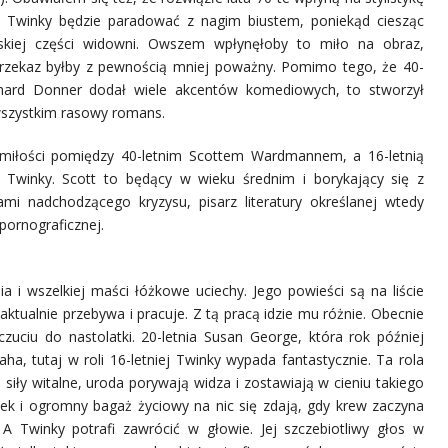
e Twinky będzie paradować z nagim biustem, poniekąd ciesząc
kiej części widowni. Owszem wpłynęłoby to miło na obraz,
rzekaz byłby z pewnością mniej poważny. Pomimo tego, że 40-
ichard Donner dodał wiele akcentów komediowych, to stworzył
szystkim rasowy romans.
 miłości pomiędzy 40-letnim Scottem Wardmannem, a 16-letnią
 Twinky. Scott to będący w wieku średnim i borykający się z
mi nadchodzącego kryzysu, pisarz literatury określanej wtedy
ornograficznej.
a i wszelkiej maści łóżkowe uciechy. Jego powieści są na liście
 aktualnie przebywa i pracuje. Z tą pracą idzie mu różnie. Obecnie
uciu do nastolatki. 20-letnia Susan George, która rok później
a, tutaj w roli 16-letniej Twinky wypada fantastycznie. Ta rola
, siły witalne, uroda porywają widza i zostawiają w cieniu takiego
iek i ogromny bagaż życiowy na nic się zdają, gdy krew zaczyna
 A Twinky potrafi zawrócić w głowie. Jej szczebiotliwy głos w