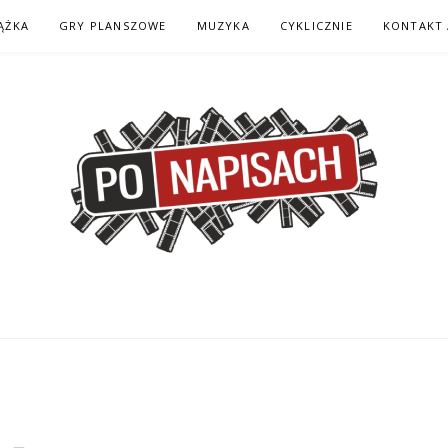
ĄŻKA
GRY PLANSZOWE
MUZYKA
CYKLICZNIE
KONTAKT 
H – KOMIKS – KSI