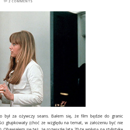
2 COMMENTS
o był za ożywczy seans. Bałem się, że film będzie do granic
ci głupkowaty (choć ze względu na temat, w założeniu być nie
). Obawiałem się też, że rozwiązłe lata 70-te wpłyną na stylistykę