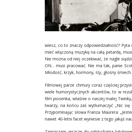
wiesz, co to znaczy odpowiedzialność? Pyta w
mieć włączoną muzykę na całą petardę, musi
Nie można od niej oczekiwać, że nagle siądzi
ON… musi pracować. Nie ma tak, panie Scott.
Młodość, krzyk, hormony, łzy, głośny śmiech.
Filmowej parze chmury coraz częściej przys
wiele humorystycznych akcentów, to w rezu
film piosenka, właśnie o naszej małej Twink
twarzy, na końcu zaś wytłumaczyć „Nic się n
Przypominając słowa Franza Maurera: „Jestem
nawet 40-letni facet wyniesie z tego jakąś na
Zapraszam jeszcze do odsłuchania tytułowej