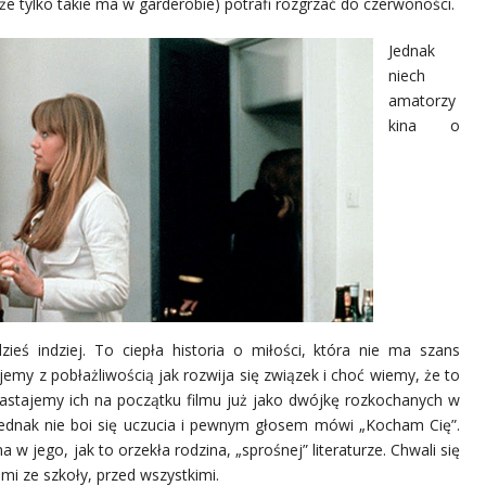
że tylko takie ma w garderobie) potrafi rozgrzać do czerwoności.
Jednak
niech
amatorzy
kina o
ieś indziej. To ciepła historia o miłości, która nie ma szans
emy z pobłażliwością jak rozwija się związek i choć wiemy, że to
Zastajemy ich na początku filmu już jako dwójkę rozkochanych w
 jednak nie boi się uczucia i pewnym głosem mówi „Kocham Cię”.
 jego, jak to orzekła rodzina, „sprośnej” literaturze. Chwali się
mi ze szkoły, przed wszystkimi.