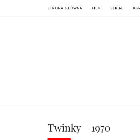
Skip
STRONA GŁÓWNA
FILM
SERIAL
KSI
to
content
PO NAPISAC
KOMIKS – KSIĄŻKA – KINO
Twinky – 1970