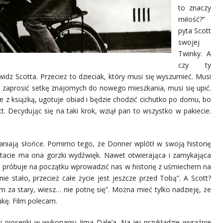
to znaczy
miłość?”
pyta Scott
swojej
Twinky. A
czy ty
idz Scotta. Przecież to dzieciak, który musi się wyszumieć. Musi
 zaprosić setkę znajomych do nowego mieszkania, musi się upić.
e z książką, ugotuje obiad i będzie chodzić cichutko po domu, bo
 Decydując się na taki krok, wziął pan to wszystko w pakiecie.
łaniają słońce. Pomimo tego, że Donner wplótł w swoją historię
ltacie ma ona gorzki wydźwięk. Nawet otwierająca i zamykająca
y, próbuje na początku wprowadzić nas w historię z uśmiechem na
ie stało, przecież całe życie jest jeszcze przed Tobą”. A Scott?
 za stary, wiesz… nie potnę się”. Można mieć tylko nadzieję, że
ukę. Film polecam.
 piosenki w wykonaniu Jima Dale’a. Na jej przykładzie wyraźnie