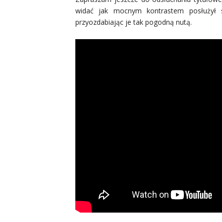
widać jak mocnym kontrastem posłużył 
przyozdabiając je tak pogodną nutą.