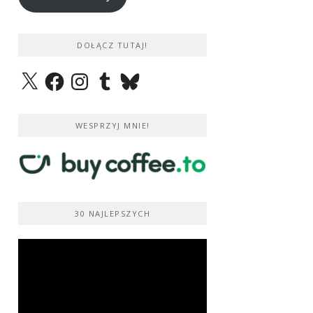
DOŁĄCZ TUTAJ!
X
Facebook
Instagram
Tumblr
Bluesky
WESPRZYJ MNIE!
30 NAJLEPSZYCH
Odtwarzacz
video