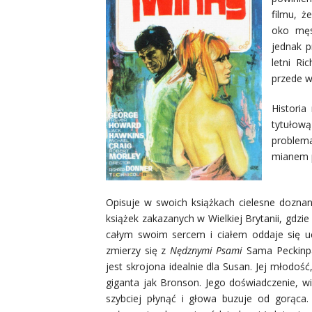
filmu, ż
oko męs
jednak p
letni R
przede w
Historia
tytułową
problema
mianem p
Opisuje w swoich książkach cielesne doznani
książek zakazanych w Wielkiej Brytanii, gdzie
całym swoim sercem i ciałem oddaje się ucz
zmierzy się z
Nędznymi Psami
Sama Peckinpah
jest skrojona idealnie dla Susan. Jej młodość
giganta jak Bronson. Jego doświadczenie, w
szybciej płynąć i głowa buzuje od gorąca.