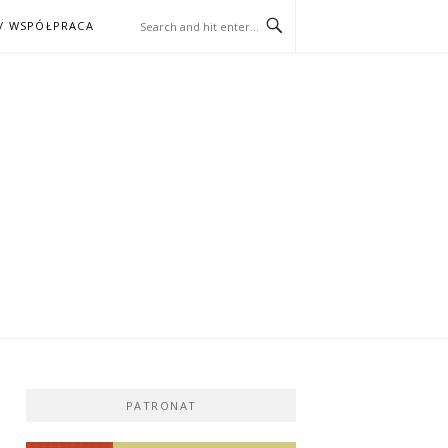
/ WSPÓŁPRACA
ĄŻKA – KINO
PATRONAT