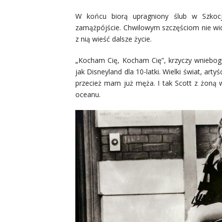
W końcu biorą upragniony ślub w Szkoc
zamążpójście. Chwilowym szczęściom nie wi
z nią wieść dalsze życie.
„Kocham Cię, Kocham Cię”, krzyczy wniebogł
jak Disneyland dla 10-latki. Wielki świat, art
przecież mam już męża. I tak Scott z żoną w
oceanu.