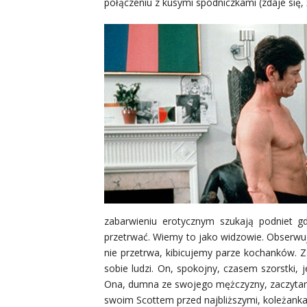
połączeniu z kusymi spódniczkami (zdaje się, 
zabarwieniu erotycznym szukają podniet gdz
przetrwać. Wiemy to jako widzowie. Obserwuj
nie przetrwa, kibicujemy parze kochanków. 
sobie ludzi. On, spokojny, czasem szorstki,
Ona, dumna ze swojego mężczyzny, zaczytana w
swoim Scottem przed najbliższymi, koleżanka