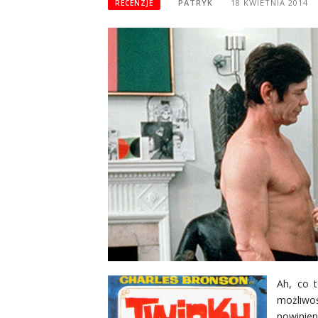
PATRYK
18 KWIETNIA 2014
RECENZJE
Ah, co t
możliwoś
powinien