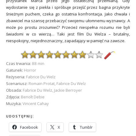
przystanek Marca przed jego ostateczną przemianą. Gdy
wydostanie się z piekła i spróbuje przejść przez bagna przykryte
śnieżnym puchem, czeka go ostatnia konfrontacja. Jako chwała i
zbawiciel ma szansę przebaczyć swojemu ułomnemu wyznawcy. A
może po prostu zrozumieć? Przecież niespełna rozumu nie byli
świadomi w co wierzą… Taki jest film Du Welza – brutalny,
niespokojny, niejednoznaczny, zapadający w pamięć na zawsze.
Czas trwania:
88 min
Gatunek:
Horror
Reżyseria:
Fabrice Du Welz
Scenariusz:
Romain Protat, Fabrice Du Welz
Obsada:
Fabrice Du Welz, Jackie Berroyer
Zdjęcia:
Benoît Debie
Muzyka:
Vincent Cahay
UDOSTĘPNIJ:
Facebook
X
Tumblr