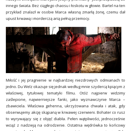
innego świata. Bez ciągłego chaosu i łoskotu w głowie. Bartel na ten
przykład znalazł w osobie Marca własną zmarłą żonę, czemu dał
upust krwawą i morderczą arią pełną przemocy.
Miłość i jej pragnienie w najbardziej niezdrowych odmianach to
jedno. Du Welz okazuje się jednak według mnie szydercą kpiącym z
właściwej, tytułowej tematyki filmu. Otóż najpierw widzimy
zaślepione, najwierniejsze fanki, jako wyznawczynie Marca –
zbawiciela. Właściwa gehenna, ukrzyżowana chwała i atak, gdy
obserwujemy akcję skąpaną w krwawej czerwieni. Bohater co rusz
to wyrywający się z objęć diabła. Pełen wątpliwości, jednocześnie
wciąż z nadzieją na odrodzenie. Ostatnia wędrówka to końcowy