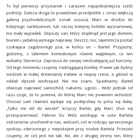
To był pierwszy przystanek i zarazem najspokojniejsza cześć
podróży. Dalsza droga to prawdziwe przedpiekle z coraz większą
galerią psychodelicznych oznak uczucia. Marc w drodze do
kolejnego sanktuarium, lub raczej kolejnej kolebki wyznaniowej,
ma mały wypadek. Zepsuty van, który skądinąd jest jego domem,
biurem i jadalnią wymaga naprawy. Deszcz, noc, tajemnicza postać
szukająca zagubionego psa, w końcu on – Bartel. Przyjazny,
gościnny, z talentem komediowym równie wątpliwym, co ten
wokalny Stevensa. Zaprasza do swojej niedziałającej już karczmy.
Od tego momentu czujemy nadciągającą bombę. Prawie jak byśmy
siedzieli w małej drewnianej tratwie w rwącej rzece, a gdzieś w
oddali słyszeli wodospad. Nie ma szans. Spadniemy. Bartel
obiecuje naprawić samochód, nakarmi, ugości… Widz jednak od
razu czuje, że to jaskinia, do której Marc nie powinien wchodzić.
Chociaż sam również wydaje się podejrzliwy to pcha się dalej.
„Tylko nie idź do wioski!” krzyczy Bartel, gdy Marc chce się
przespacerować. Fabrice Du Welz wciskając w usta Bartela
ostrzeżenie uruchomił w nas, widzach, coś w rodzaju sprzecznego
spokoju zderzonego z niepokojem przy osobie Bartela. Przecież
czujemy, że coś jest nie tak. No, ale z drugiej strony ten, który