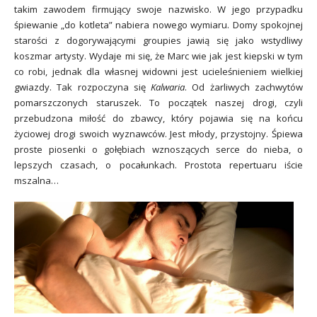
takim zawodem firmujący swoje nazwisko. W jego przypadku
śpiewanie „do kotleta” nabiera nowego wymiaru. Domy spokojnej
starości z dogorywającymi groupies jawią się jako wstydliwy
koszmar artysty. Wydaje mi się, że Marc wie jak jest kiepski w tym
co robi, jednak dla własnej widowni jest ucieleśnieniem wielkiej
gwiazdy. Tak rozpoczyna się
Kalwaria
. Od żarliwych zachwytów
pomarszczonych staruszek. To początek naszej drogi, czyli
przebudzona miłość do zbawcy, który pojawia się na końcu
życiowej drogi swoich wyznawców. Jest młody, przystojny. Śpiewa
proste piosenki o gołębiach wznoszących serce do nieba, o
lepszych czasach, o pocałunkach. Prostota repertuaru iście
mszalna…