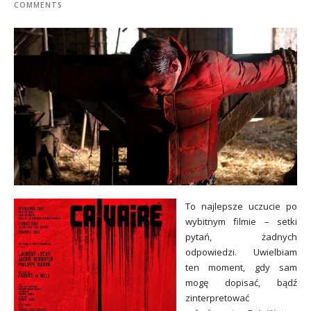
COMMENTS
To najlepsze uczucie po
wybitnym filmie – setki
pytań, żadnych
odpowiedzi. Uwielbiam
ten moment, gdy sam
mogę dopisać, bądź
zinterpretować