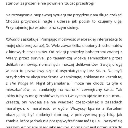
stanowi zagrożenie nie powinien rzucać przestrogi.
Na rozwiązanie niepewnej sytuacji nie przyjdzie nam długo czekać.
Chociaż przychodzi nagle i uderza jak pocisk to czujemy ulgę.
Przynajmniej już wiadomo na czym stoimy.
Kalwaria
zaskakuje. Pomijając możliwość wielorakiej interpretacji (o
mojej ulubionej zaraz), Du Welz zawarł kilka ulubionych schematów
z kinowych straszaków. Od relacji pomiędzy bohaterami znanej z
Misery
, przez survival, po tajemniczą wioskę zamieszkaną przez
delikatnie mówiąc normalnych inaczej delikwentów. Swoją drogą
wioska to prawdziwy szpital psychiatryczny bez ścian. Na myśl
przychodzi mi akcja osadzona w zamkniętej enklawie na kształt tej
z
The Village
M. Night Shyamalana. I może nie chodzi tu tyle o
mieszkańców, co zamknięty na warunki zewnętrzny świat. Tak
jakby tubylcy mogli zrobić wszystko i wszystko ujdzie im na sucho…
Zresztą, oni wydają się nie wiedzieć czegokolwiek o zasadach
moralnych, o moralności w ogóle. Wszyscy łącznie z Bartelem
okazują się być dotknięci chorobą, z pokrzywioną psychiką. Jak
zombie, które jednak nie pragną wyżreć nam mózgu, a… nasycić się
naszymi emocjami. Marc jako jedyny „normalny” jest przepustką do