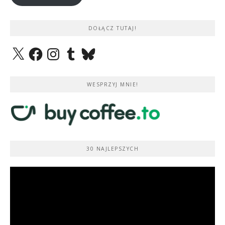
DOŁĄCZ TUTAJ!
X
Facebook
Instagram
Tumblr
Bluesky
WESPRZYJ MNIE!
30 NAJLEPSZYCH
Odtwarzacz
video