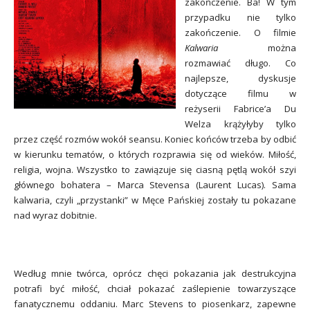
zakończenie. Ba! W tym
przypadku nie tylko
zakończenie. O filmie
Kalwaria
można
rozmawiać długo. Co
najlepsze, dyskusje
dotyczące filmu w
reżyserii Fabrice’a Du
Welza krążyłyby tylko
przez część rozmów wokół seansu. Koniec końców trzeba by odbić
w kierunku tematów, o których rozprawia się od wieków. Miłość,
religia, wojna. Wszystko to zawiązuje się ciasną pętlą wokół szyi
głównego bohatera – Marca Stevensa (Laurent Lucas). Sama
kalwaria, czyli „przystanki” w Męce Pańskiej zostały tu pokazane
nad wyraz dobitnie.
Według mnie twórca, oprócz chęci pokazania jak destrukcyjna
potrafi być miłość, chciał pokazać zaślepienie towarzyszące
fanatycznemu oddaniu. Marc Stevens to piosenkarz, zapewne