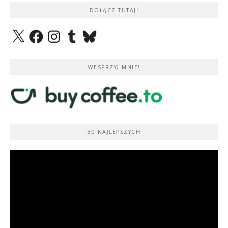
DOŁĄCZ TUTAJ!
X
Facebook
Instagram
Tumblr
Bluesky
WESPRZYJ MNIE!
30 NAJLEPSZYCH
Odtwarzacz
video