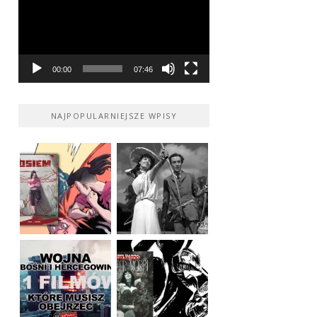
00:00
07:46
NAJPOPULARNIEJSZE WPISY