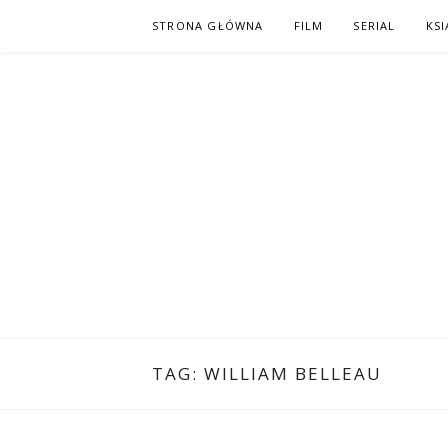
Skip
STRONA GŁÓWNA
FILM
SERIAL
KSI
to
content
PO NAPISAC
KOMIKS – KSIĄŻKA – KINO
TAG:
WILLIAM BELLEAU