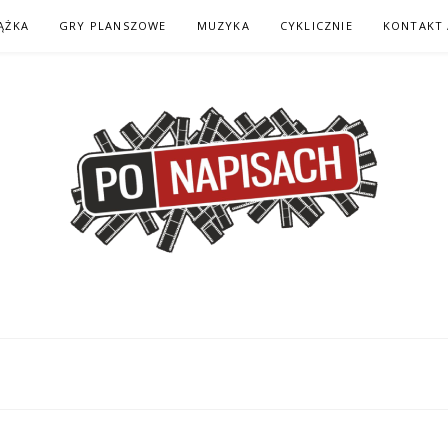
ĄŻKA
GRY PLANSZOWE
MUZYKA
CYKLICZNIE
KONTAKT 
H – KOMIKS – KSI