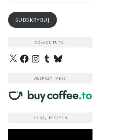
e-
mail
SUBSKRYBUJ
DOŁĄCZ TUTAJ!
X
Facebook
Instagram
Tumblr
Bluesky
WESPRZYJ MNIE!
30 NAJLEPSZYCH
Odtwarzacz
video