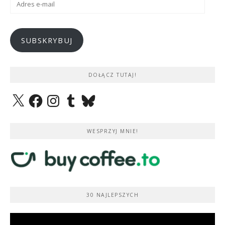
e-
mail
SUBSKRYBUJ
DOŁĄCZ TUTAJ!
X
Facebook
Instagram
Tumblr
Bluesky
WESPRZYJ MNIE!
30 NAJLEPSZYCH
Odtwarzacz