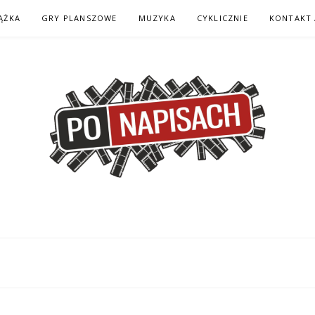
ĄŻKA
GRY PLANSZOWE
MUZYKA
CYKLICZNIE
KONTAKT 
H – KOMIKS – KSI