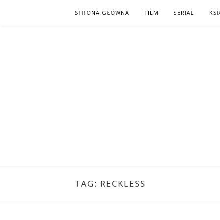
Skip
STRONA GŁÓWNA
FILM
SERIAL
KSI
to
content
PO NAPISAC
KOMIKS – KSIĄŻKA – KINO
TAG:
RECKLESS