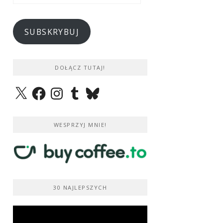
e-
mail
SUBSKRYBUJ
DOŁĄCZ TUTAJ!
X
Facebook
Instagram
Tumblr
Bluesky
WESPRZYJ MNIE!
30 NAJLEPSZYCH
Odtwarzacz
video