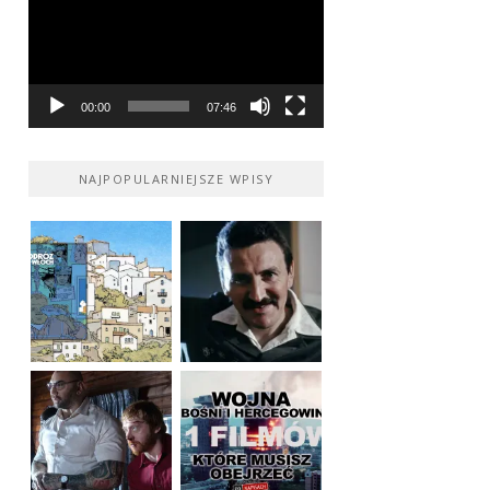
00:00
07:46
NAJPOPULARNIEJSZE WPISY