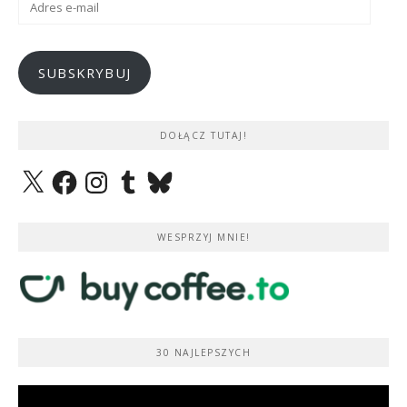
e-
mail
SUBSKRYBUJ
DOŁĄCZ TUTAJ!
X
Facebook
Instagram
Tumblr
Bluesky
WESPRZYJ MNIE!
30 NAJLEPSZYCH
Odtwarzacz