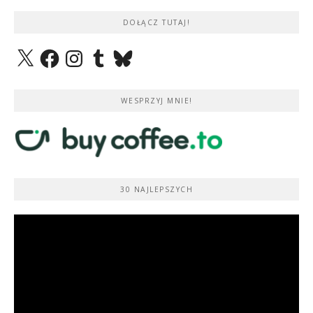
DOŁĄCZ TUTAJ!
X
Facebook
Instagram
Tumblr
Bluesky
WESPRZYJ MNIE!
30 NAJLEPSZYCH
Odtwarzacz
video