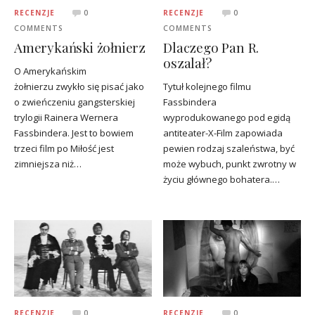
RECENZJE
0
RECENZJE
0
COMMENTS
COMMENTS
Amerykański żołnierz
Dlaczego Pan R.
oszalał?
O Amerykańskim
żołnierzu zwykło się pisać jako
Tytuł kolejnego filmu
o zwieńczeniu gangsterskiej
Fassbindera
trylogii Rainera Wernera
wyprodukowanego pod egidą
Fassbindera. Jest to bowiem
antiteater-X-Film zapowiada
trzeci film po Miłość jest
pewien rodzaj szaleństwa, być
zimniejsza niż…
może wybuch, punkt zwrotny w
życiu głównego bohatera.…
RECENZJE
0
RECENZJE
0