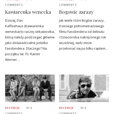
COMMENTS
COMMENTS
Kawiarenka wenecka
Bogowie zarazy
Dzisiaj, Das
Jak wiele różni Bogów zarazy,
Kaffeehaus (Kawiarenka
trzeciego pełnometrażowego
wenecka) to raczej ciekawostka,
filmu Fassbindera od debiutu
którą należy postrzegać głównie
i Dziecioroba nakręconego rok
jako doświadczalne poletko
wcześniej, widz może
Fassbindera. Dlaczego? Na
przekonać się po kilku raptem…
początku lat 70. Rainer
Werner…
RECENZJE
0
RECENZJE
0
COMMENTS
COMMENTS