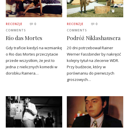
RECENZJE
0
RECENZJE
0
COMMENTS
COMMENTS
Rio das Mortes
Podróż Niklashausera
Gdy traficie kiedyś na wzmiankę
20 dni potrzebował Rainer
o Rio das Mortes przeczytacie
Werner Fassbinder by nakręcić
przede wszystkim, że jest to
kolejny tytuł na zlecenie WDR.
jedna z nielicznych komedii w
Przy budżecie, który w
dorobku Rainera…
porównaniu do pierwszych
groszowych…