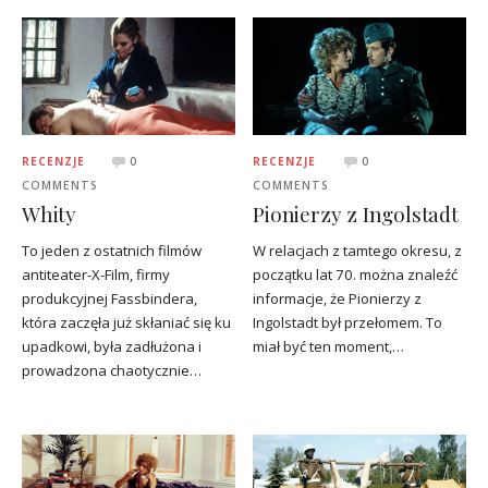
RECENZJE
0
RECENZJE
0
COMMENTS
COMMENTS
Whity
Pionierzy z Ingolstadt
To jeden z ostatnich filmów
W relacjach z tamtego okresu, z
antiteater-X-Film, firmy
początku lat 70. można znaleźć
produkcyjnej Fassbindera,
informacje, że Pionierzy z
która zaczęła już skłaniać się ku
Ingolstadt był przełomem. To
upadkowi, była zadłużona i
miał być ten moment,…
prowadzona chaotycznie…