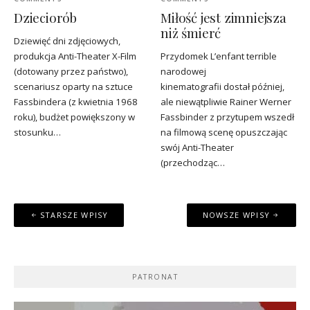
Dzieciorób
Miłość jest zimniejsza
niż śmierć
Dziewięć dni zdjęciowych,
produkcja Anti-Theater X-Film
Przydomek L’enfant terrible
(dotowany przez państwo),
narodowej
scenariusz oparty na sztuce
kinematografii dostał później,
Fassbindera (z kwietnia 1968
ale niewątpliwie Rainer Werner
roku), budżet powiększony w
Fassbinder z przytupem wszedł
stosunku…
na filmową scenę opuszczając
swój Anti-Theater
(przechodząc…
Nawigacja
STARSZE WPISY
NOWSZE WPISY
po
wpisach
PATRONAT