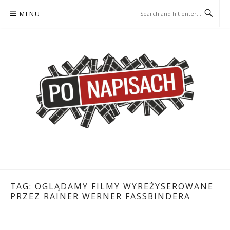
Skip
MENU
to
content
PO NAPISACH – KOMIKS –
KOMIKS – KSIĄŻKA – KINO
KSIĄŻKA – KINO
TAG:
OGLĄDAMY FILMY WYREŻYSEROWANE
PRZEZ RAINER WERNER FASSBINDERA