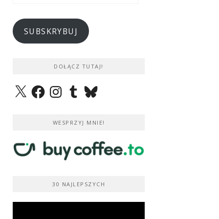
e-
mail
SUBSKRYBUJ
DOŁĄCZ TUTAJ!
X
Facebook
Instagram
Tumblr
Bluesky
WESPRZYJ MNIE!
30 NAJLEPSZYCH
Odtwarzacz
video