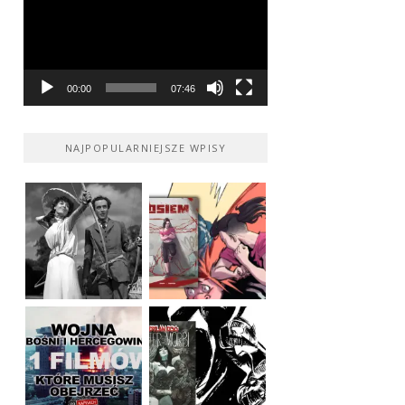
00:00
07:46
NAJPOPULARNIEJSZE WPISY