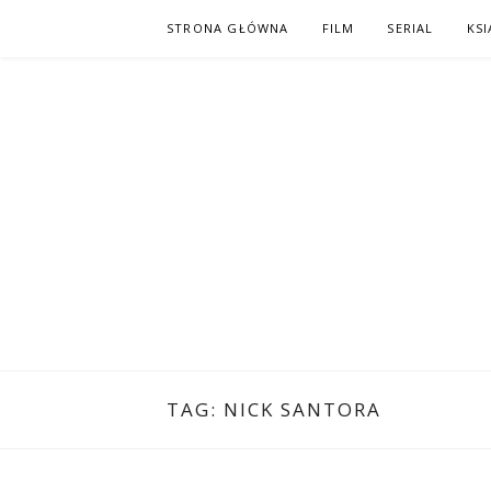
Skip
STRONA GŁÓWNA
FILM
SERIAL
KSI
to
content
PO NAPISAC
KOMIKS – KSIĄŻKA – KINO
TAG:
NICK SANTORA