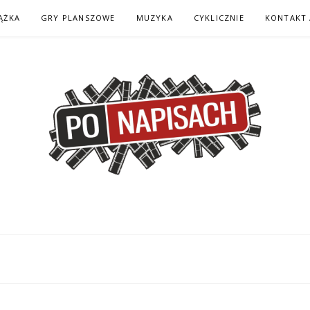
ĄŻKA
GRY PLANSZOWE
MUZYKA
CYKLICZNIE
KONTAKT 
H – KOMIKS – KSI