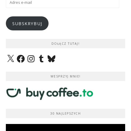
e-
mail
SUBSKRYBUJ
DOŁĄCZ TUTAJ!
X
Facebook
Instagram
Tumblr
Bluesky
WESPRZYJ MNIE!
30 NAJLEPSZYCH
Odtwarzacz