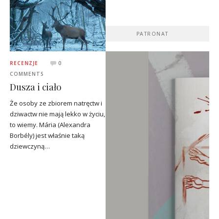
PATRONAT
RECENZJE
0
COMMENTS
Dusza i ciało
Że osoby ze zbiorem natręctw i
dziwactw nie mają lekko w życiu,
to wiemy. Mária (Alexandra
Borbély) jest właśnie taką
dziewczyną…